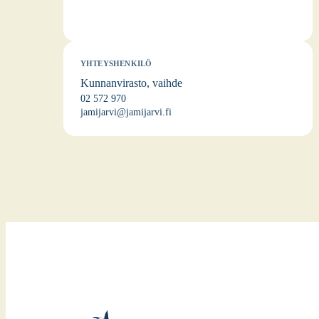
YHTEYSHENKILÖ
Kunnanvirasto, vaihde
02 572 970
jamijarvi@jamijarvi.fi