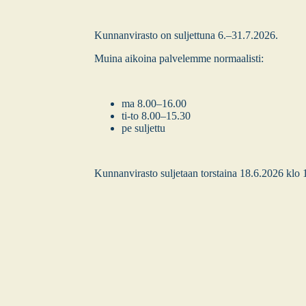
Kun­nan­vi­ras­to on sul­jet­tu­na 6.–31.7.2026.
Mui­na aikoi­na pal­ve­lem­me nor­maa­lis­ti:
ma 8.00–16.00
ti-to 8.00–15.30
pe sul­jet­tu
Kun­nan­vi­ras­to sul­je­taan tors­tai­na 18.6.2026 klo