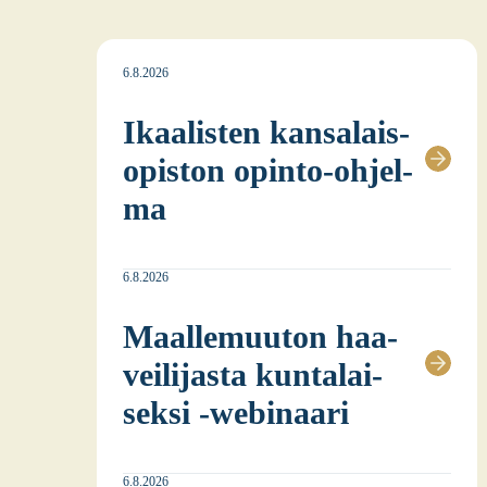
6.8.2026
Ikaa­lis­ten kan­sa­lais­
opis­ton opin­to-ohjel­
ma
6.8.2026
Maal­le­muu­ton haa­
vei­li­jas­ta kun­ta­lai­
sek­si ‑webi­naa­ri
6.8.2026