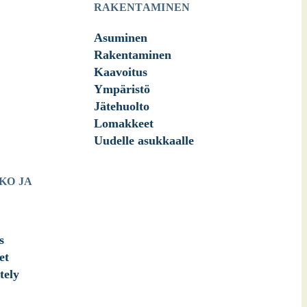
RAKENTAMINEN
Asuminen
Rakentaminen
Kaavoitus
Ympäristö
Jätehuolto
Lomakkeet
Uudelle asukkaalle
KO JA
s
et
tely