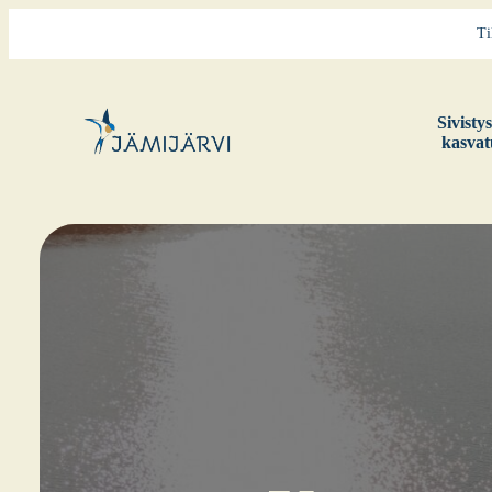
Ti
Sivis­ty
kas­va­