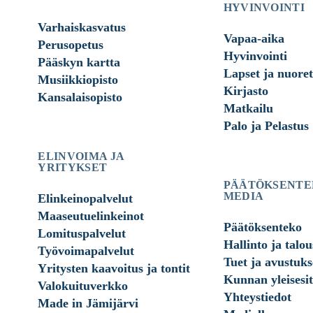
HYVINVOINTI
Varhaiskasvatus
Vapaa-aika
Perusopetus
Hyvinvointi
Pääskyn kartta
Lapset ja nuoret
Musiikkiopisto
Kirjasto
Kansalaisopisto
Matkailu
Palo ja Pelastus
ELINVOIMA JA
YRITYKSET
PÄÄTÖKSENTE
MEDIA
Elinkeinopalvelut
Maaseutuelinkeinot
Päätöksenteko
Lomituspalvelut
Hallinto ja talou
Työvoimapalvelut
Tuet ja avustuks
Yritysten kaavoitus ja tontit
Kunnan yleisesit
Valokuituverkko
Yhteystiedot
Made in Jämijärvi