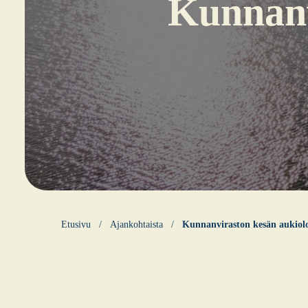
Kun­nan­v
Etusi­vu
Ajankohtaista
Kun­nan­vi­ras­ton kesän aukio­lo