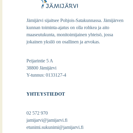
Jämijärvi sijaitsee Pohjois-Satakunnassa. Jämijärven
kunnan toiminta-ajatus on olla rohkea ja aito
maaseutukunta, monitoimijainen yhteisö, jossa
jokainen yksilö on osallinen ja arvokas.
Peijarintie 5 A
38800 Jämijärvi
Y-tunnus: 0133127-4
YHTEYSTIEDOT
02 572 970
jamijarvi@jamijarvi.fi
etunimi.sukunimi@jamijarvi.fi