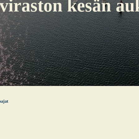
i­ras­ton kesän auk
a­jat