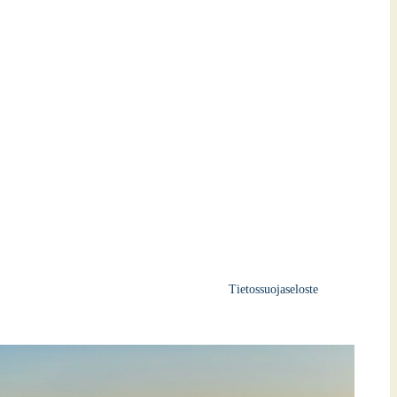
Tietossuojaseloste