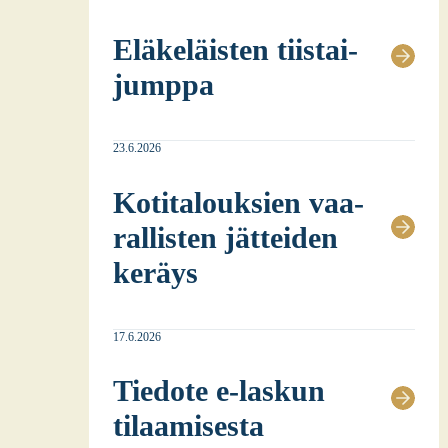
Elä­ke­läis­ten tiis­tai­
jump­pa
23.6.2026
Koti­ta­louk­sien vaa­
ral­lis­ten jät­tei­den
keräys
17.6.2026
Tie­do­te e‑laskun
tilaa­mi­ses­ta