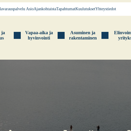
la­va­raus­pal­ve­lu Asio
Ajan­koh­tais­ta
Tapah­tu­mat
Kuu­lu­tuk­set
Yhteys­tie­dot
s ja
Vapaa-aika ja
Asu­mi­nen ja
Elin­voi­
tus
hyvin­voin­ti
raken­ta­mi­nen
yri­tyk­