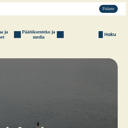
Palaute
ma ja
Pää­tök­sen­te­ko ja
Haku
set
media