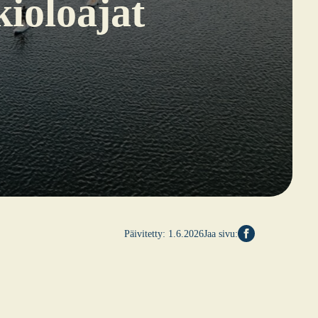
io­loa­jat
Päivitetty:
1.6.2026
Jaa sivu: