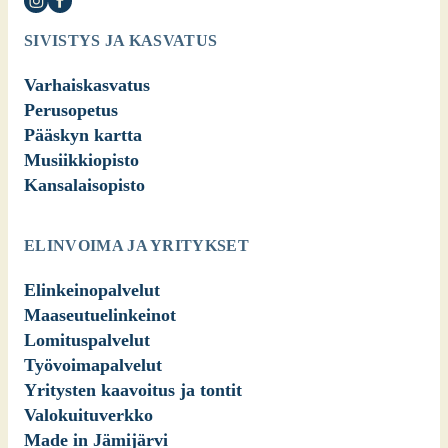
SIVISTYS JA KASVATUS
Varhaiskasvatus
Perusopetus
Pääskyn kartta
Musiikkiopisto
Kansalaisopisto
ELINVOIMA JA YRITYKSET
Elinkeinopalvelut
Maaseutuelinkeinot
Lomituspalvelut
Työvoimapalvelut
Yritysten kaavoitus ja tontit
Valokuituverkko
Made in Jämijärvi