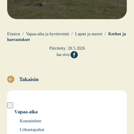
Etusi­vu
Vapaa-aika ja hyvin­voin­ti
Lap­set ja nuo­ret
Ker­hot ja
har­ras­tuk­set
Päivitetty:
20.5.2026
Jaa sivu:
Takaisin
Vapaa-aika
Kuntatiedote
Liikuntapaikat