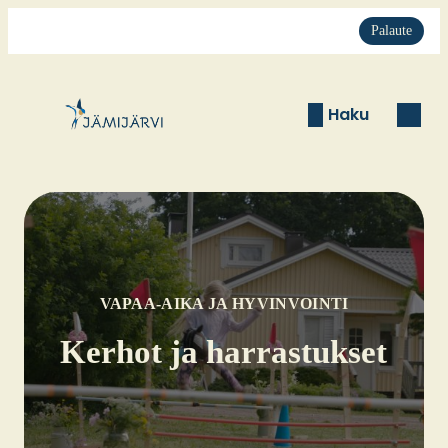
Palaute
Haku
VAPAA-AIKA JA HYVINVOINTI
Ker­hot ja har­ras­tuk­set