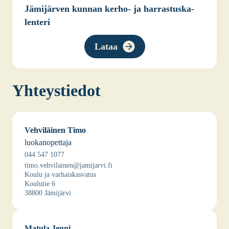
Jämi­jär­ven kun­nan ker­ho- ja har­ras­tus­ka­
len­te­ri
Lataa
Yhteys­tie­dot
Veh­vi­läi­nen Timo
luo­kan­opet­ta­ja
044 547 1077
timo.vehvilainen@jamijarvi.fi
Kou­lu ja var­hais­kas­va­tus
Kou­lu­tie 6
38800 Jämi­jär­vi
Matu­la Jen­ni