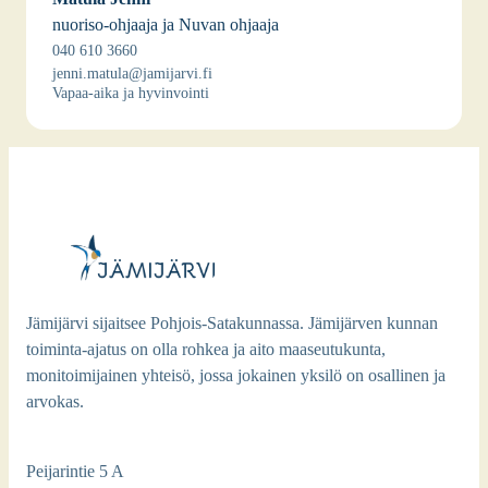
nuo­ri­so-ohjaa­ja ja Nuvan ohjaa­ja
040 610 3660
jenni.matula@jamijarvi.fi
Vapaa-aika ja hyvin­voin­ti
Jämijärvi sijaitsee Pohjois-Satakunnassa. Jämijärven kunnan
toiminta-ajatus on olla rohkea ja aito maaseutukunta,
monitoimijainen yhteisö, jossa jokainen yksilö on osallinen ja
arvokas.
Peijarintie 5 A