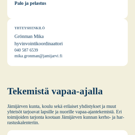
Palo ja pelastus
YHTEYSHENKILÖ
Grönman Mika
hyvinvointikoordinaattori
040 587 6539
mika.gronman@jamijarvi.fi
Teke­mis­tä vapaa-ajal­la
Jämi­jär­ven kun­ta, kou­lu sekä eri­lai­set yhdis­tyk­set ja muut
yhtei­söt tar­joa­vat lap­sil­le ja nuo­ril­le vapaa-ajan­te­ke­mis­tä. Eri
toi­mi­joi­den tar­jon­ta koo­taan Jämi­jär­ven kun­nan ker­ho- ja har­
ras­tus­ka­len­te­riin.