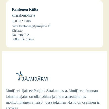
Kan­to­nen Riit­ta
kir­jas­ton­joh­ta­ja
Saa­vu­tet­ta­vuus­kir­jas­to Celia
050 572 1708
riitta.kantonen@jamijarvi.fi
Kir­jas­to
https://kunta.asio.fi/onlinekalenteri/jamijarvi/guest.php?
Kou­lu­tie 2 A
kt=tila&laji=Ty%F6tila&ctila=36
38800 Jämi­jär­vi
Jämijärvi sijaitsee Pohjois-Satakunnassa. Jämijärven kunnan
toiminta-ajatus on olla rohkea ja aito maaseutukunta,
monitoimijainen yhteisö, jossa jokainen yksilö on osallinen ja
arvokas.