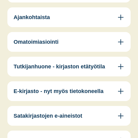
Ajankohtaista
Omatoimiasiointi
Jämi­jär­ven kun­nan­kir­jas­ton tie­dot kir­jas­to­ha­ke­mis­tos­sa
Tutkijanhuone - kirjaston etätyötila
E-kirjasto - nyt myös tietokoneella
Satakirjastojen e-aineistot
Kir­jau­tu­mis­oh­je Jämi­jär­ven oma­toi­mi­
kir­jas­toon