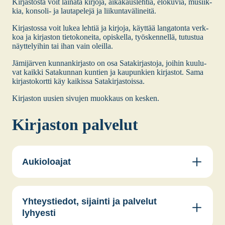
Kir­jas­tos­ta voit lai­na­ta kir­jo­ja, aika­kaus­leh­tiä, elo­ku­via, musiik­
kia, kon­so­li- ja lau­ta­pe­le­jä ja lii­kun­ta­vä­li­nei­tä.
Kir­jas­tos­sa voit lukea leh­tiä ja kir­jo­ja, käyt­tää lan­ga­ton­ta verk­
koa ja kir­jas­ton tie­to­ko­nei­ta, opis­kel­la, työs­ken­nel­lä, tutus­tua
näyt­te­lyi­hin tai ihan vain oleil­la.
Jämi­jär­ven kun­nan­kir­jas­to on osa Sata­kir­jas­to­ja, joi­hin kuu­lu­
vat kaik­ki Sata­kun­nan kun­tien ja kau­pun­kien kir­jas­tot. Sama
kir­jas­to­kort­ti käy kai­kis­sa Sata­kir­jas­tois­sa.
Kir­jas­ton uusien sivu­jen muok­kaus on kes­ken.
Kir­jas­ton pal­ve­lut
Aukioloajat
Yhteystiedot, sijainti ja palvelut
lyhyesti