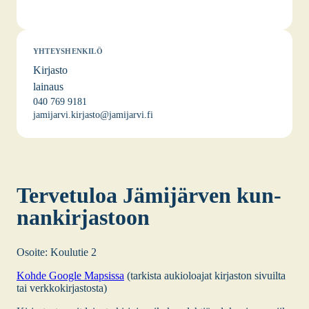
YHTEYSHENKILÖ
Kirjasto
lainaus
040 769 9181
jamijarvi.kirjasto@jamijarvi.fi
Ter­ve­tu­loa Jämi­jär­ven kun­
nan­kir­jas­toon
Osoi­te: Kou­lu­tie 2
Koh­de Google Map­sis­sa
(tar­kis­ta aukio­loa­jat kir­jas­ton sivuil­ta
tai verk­ko­kir­jas­tos­ta)