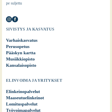
pe suljettu
Asios­sa
SIVISTYS JA KASVATUS
Varhaiskasvatus
Perusopetus
Pääskyn kartta
Musiikkiopisto
Kansalaisopisto
ELINVOIMA JA YRITYKSET
Elinkeinopalvelut
Maaseutuelinkeinot
Lomituspalvelut
Työvoimapalvelut