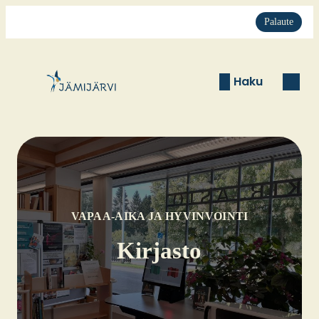
Palaute
Haku
VAPAA-AIKA JA HYVINVOINTI
Kir­jas­to