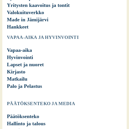
Yritysten kaavoitus ja tontit
Noo­ra Elo­nen
Valokuituverkko
Made in Jämijärvi
Hankkeet
VAPAA-AIKA JA HYVINVOINTI
Vapaa-aika
Hyvinvointi
Lapset ja nuoret
Kirjasto
Sata­kir­jas­to­jen verk­ko­si­
Matkailu
vuil­ta
Palo ja Pelastus
PÄÄTÖKSENTEKO JA MEDIA
Päätöksenteko
Hallinto ja talous