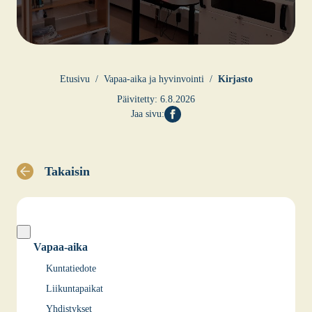
Etusi­vu
Vapaa-aika ja hyvin­voin­ti
Kir­jas­to
Päivitetty:
6.8.2026
Jaa sivu:
Takaisin
Vapaa-aika
Kuntatiedote
Liikuntapaikat
Yhdistykset