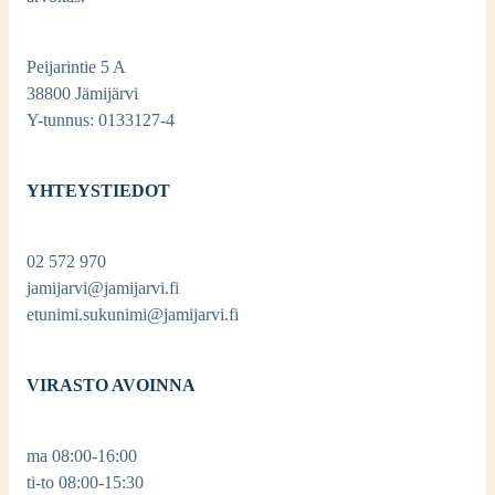
e‑kirjasto.fi
Peijarintie 5 A
38800 Jämijärvi
Osal­lis­tu tie­to­vi­saan
Y-tunnus: 0133127-4
YHTEYSTIEDOT
jamijarvi.kirjasto@jamijarvi.fi
02 572 970
jamijarvi@jamijarvi.fi
etunimi.sukunimi@jamijarvi.fi
VIRASTO AVOINNA
ma 08:00-16:00
ti-to 08:00-15:30