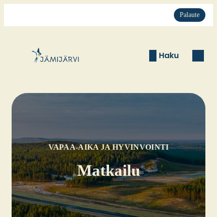
Palaute
Haku
VAPAA-AIKA JA HYVINVOINTI
Mat­kai­lu