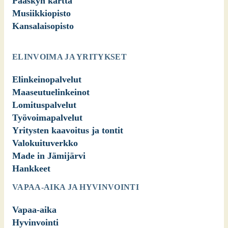
Pääskyn kartta
Musiikkiopisto
Kansalaisopisto
ELINVOIMA JA YRITYKSET
Elinkeinopalvelut
Maaseutuelinkeinot
Lomituspalvelut
Työvoimapalvelut
Yritysten kaavoitus ja tontit
Valokuituverkko
Made in Jämijärvi
Hankkeet
VAPAA-AIKA JA HYVINVOINTI
Vapaa-aika
Hyvinvointi