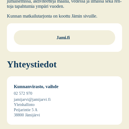
ju­mai­se­mis­sa, akti­vi­teet­te­ja maal­la, vedes­sä ja ilmas­sa sekä ren­
to­ja tapah­tu­mia ympä­ri vuo­den.
Kun­nan mat­kai­lu­tar­jon­ta on koot­tu Jämin sivuil­le.
Jami.fi
Yhteys­tie­dot
Kun­nan­vi­ras­to, vaih­de
02 572 970
jamijarvi@jamijarvi.fi
Yleis­hal­lin­to
Pei­ja­rin­tie 5 A
38800 Jämi­jär­vi