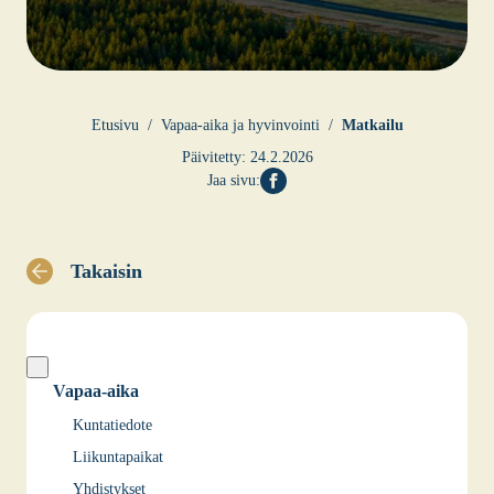
Etusi­vu
Vapaa-aika ja hyvin­voin­ti
Mat­kai­lu
Päivitetty:
24.2.2026
Jaa sivu:
Takaisin
Vapaa-aika
Kuntatiedote
Liikuntapaikat
Yhdistykset