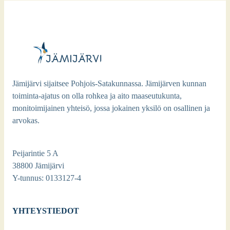
Jämijärvi sijaitsee Pohjois-Satakunnassa. Jämijärven kunnan
toiminta-ajatus on olla rohkea ja aito maaseutukunta,
monitoimijainen yhteisö, jossa jokainen yksilö on osallinen ja
arvokas.
Peijarintie 5 A
38800 Jämijärvi
Y-tunnus: 0133127-4
YHTEYSTIEDOT