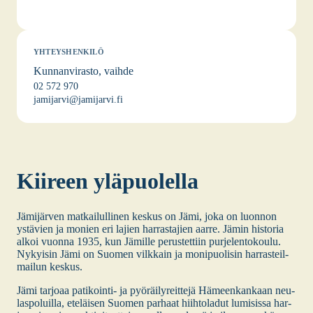
YHTEYSHENKILÖ
Kunnanvirasto, vaihde
02 572 970
jamijarvi@jamijarvi.fi
Kii­reen ylä­puo­lel­la
Jämi­jär­ven mat­kai­lul­li­nen kes­kus on Jämi, joka on luon­non
ystä­vien ja monien eri lajien har­ras­ta­jien aar­re. Jämin his­to­ria
alkoi vuon­na 1935, kun Jämil­le perus­tet­tiin pur­je­len­to­kou­lu.
Nykyi­sin Jämi on Suo­men vilk­kain ja moni­puo­li­sin har­ras­teil­
mai­lun kes­kus.
Jämi tar­jo­aa pati­koin­ti- ja pyö­räi­ly­reit­te­jä Hämeen­kan­kaan neu­
las­po­luil­la, ete­läi­sen Suo­men par­haat hiih­to­la­dut lumi­sis­sa har­