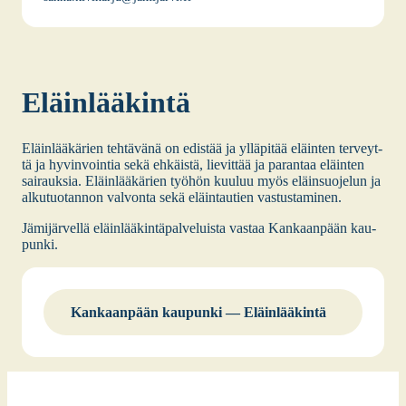
Eläin­lää­kin­tä
Eläin­lää­kä­rien teh­tä­vä­nä on edis­tää ja yllä­pi­tää eläin­ten ter­veyt­
tä ja hyvin­voin­tia sekä ehkäis­tä, lie­vit­tää ja paran­taa eläin­ten
sai­rauk­sia. Eläin­lää­kä­rien työ­hön kuu­luu myös eläin­suo­je­lun ja
alku­tuo­tan­non val­von­ta sekä eläin­tau­tien vas­tus­ta­mi­nen.
Jämi­jär­vel­lä eläin­lää­kin­tä­pal­ve­luis­ta vas­taa Kan­kaan­pään kau­
pun­ki.
Kan­kaan­pään kau­pun­ki — Eläin­lää­kin­tä