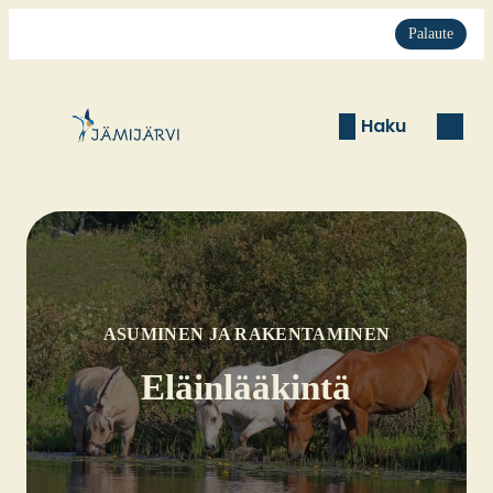
Palaute
Haku
ASUMINEN JA RAKENTAMINEN
Eläin­lää­kin­tä