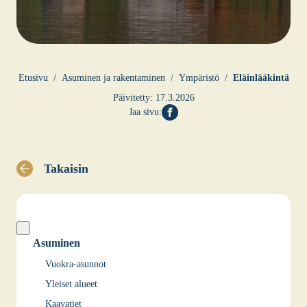
Etusi­vu
Asu­mi­nen ja raken­ta­mi­nen
Ympä­ris­tö
Eläin­lää­kin­tä
Päivitetty:
17.3.2026
Jaa sivu:
Takaisin
Asuminen
Vuokra-asunnot
Yleiset alueet
Kaavatiet