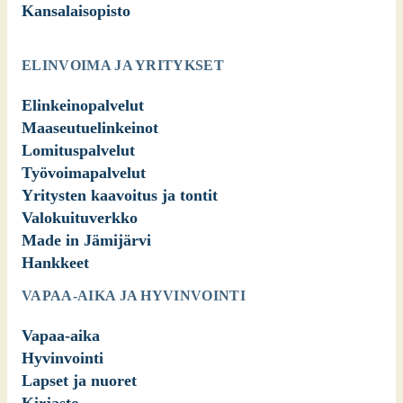
Kansalaisopisto
ELINVOIMA JA YRITYKSET
Elinkeinopalvelut
Maaseutuelinkeinot
Lomituspalvelut
Työvoimapalvelut
Yritysten kaavoitus ja tontit
Valokuituverkko
Made in Jämijärvi
Hankkeet
VAPAA-AIKA JA HYVINVOINTI
Vapaa-aika
Hyvinvointi
Lapset ja nuoret
Kirjasto