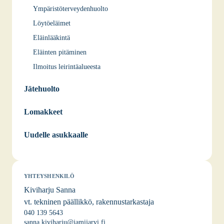
Ympäristöterveydenhuolto
Löytöeläimet
Eläinlääkintä
Eläinten pitäminen
Ilmoitus leirintäalueesta
Jätehuolto
Lomakkeet
Uudelle asukkaalle
YHTEYSHENKILÖ
Kiviharju Sanna
vt. tekninen päällikkö, rakennustarkastaja
040 139 5643
sanna.kiviharju@jamijarvi.fi