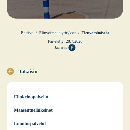
Etusi­vu
Elin­voi­ma ja yri­tyk­set
Tien­var­si­näy­töt
Päivitetty:
28.7.2026
Jaa sivu:
Takaisin
Elinkeinopalvelut
Maaseutuelinkeinot
Lomituspalvelut