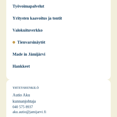
Työvoimapalvelut
Yritysten kaavoitus ja tontit
Valokuituverkko
Tienvarsinäytöt
Made in Jämijärvi
Hankkeet
YHTEYSHENKILÖ
Autio Aku
kunnanjohtaja
040 575 8937
aku.autio@jamijarvi.fi