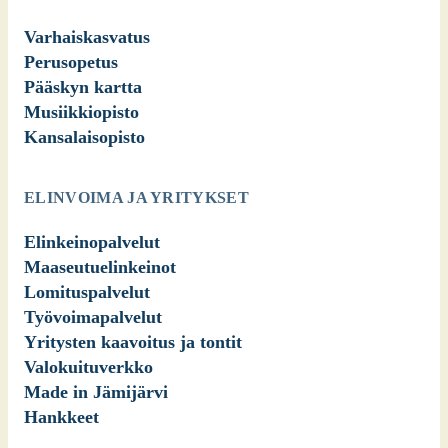
Varhaiskasvatus
Perusopetus
Pääskyn kartta
Musiikkiopisto
Kansalaisopisto
ELINVOIMA JA YRITYKSET
Elinkeinopalvelut
Maaseutuelinkeinot
Lomituspalvelut
Työvoimapalvelut
Yritysten kaavoitus ja tontit
Valokuituverkko
Made in Jämijärvi
Hankkeet