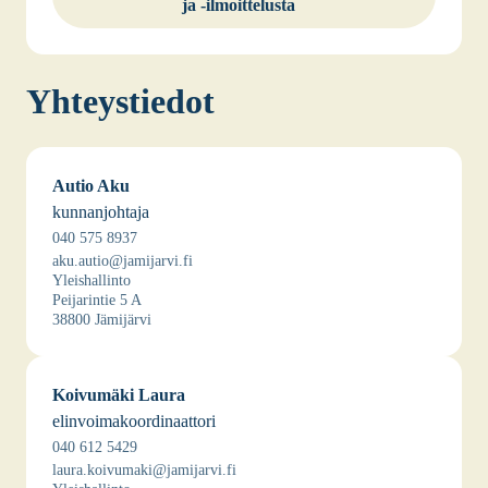
ja ‑ilmoit­te­lus­ta
Yhteys­tie­dot
Autio Aku
kun­nan­joh­ta­ja
040 575 8937
aku.autio@jamijarvi.fi
Yleis­hal­lin­to
Pei­ja­rin­tie 5 A
38800 Jämi­jär­vi
Koi­vu­mä­ki Lau­ra
elin­voi­ma­koor­di­naat­to­ri
040 612 5429
laura.koivumaki@jamijarvi.fi