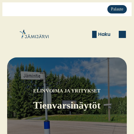
Palaute
Haku
ELINVOIMA JA YRITYKSET
Tien­var­si­näy­töt