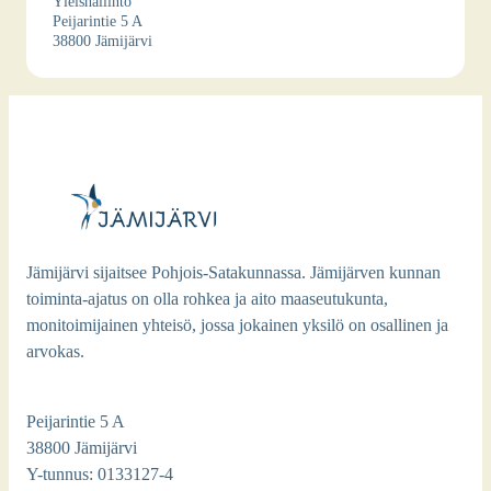
Yleis­hal­lin­to
Pei­ja­rin­tie 5 A
38800 Jämi­jär­vi
Jämijärvi sijaitsee Pohjois-Satakunnassa. Jämijärven kunnan
toiminta-ajatus on olla rohkea ja aito maaseutukunta,
monitoimijainen yhteisö, jossa jokainen yksilö on osallinen ja
arvokas.
Peijarintie 5 A
38800 Jämijärvi
Y-tunnus: 0133127-4