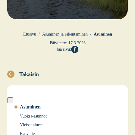
Etusi­vu
Asu­mi­nen ja raken­ta­mi­nen
Asu­mi­nen
Päivitetty:
17.3.2026
Jaa sivu:
Takaisin
Asuminen
Vuokra-asunnot
Yleiset alueet
Kaavatiet