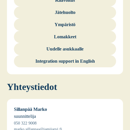
Kaa­voi­tus
Jäte­huol­to
Ympä­ris­tö
Lomak­keet
Uudel­le asuk­kaal­le
Inte­gra­tion sup­port in English
Yhteys­tie­dot
Sil­lan­pää Mar­ko
suun­nit­te­li­ja
050 322 9008
marko.sillanpaa@jamijarvi.fi