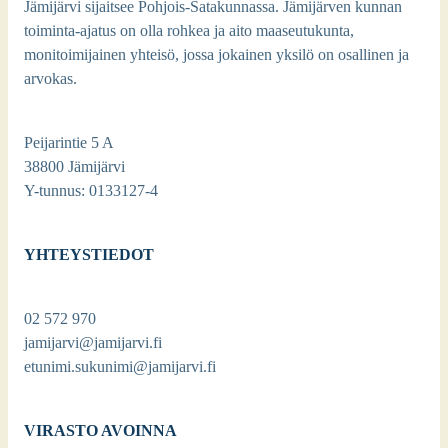
Jämijärvi sijaitsee Pohjois-Satakunnassa. Jämijärven kunnan
toiminta-ajatus on olla rohkea ja aito maaseutukunta,
monitoimijainen yhteisö, jossa jokainen yksilö on osallinen ja
arvokas.
Peijarintie 5 A
38800 Jämijärvi
Y-tunnus: 0133127-4
YHTEYSTIEDOT
02 572 970
jamijarvi@jamijarvi.fi
etunimi.sukunimi@jamijarvi.fi
VIRASTO AVOINNA