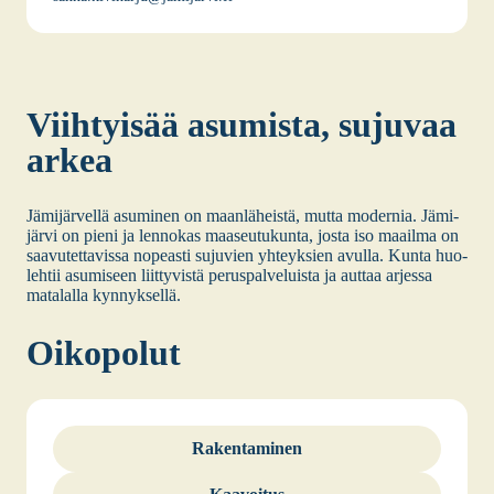
Viih­tyi­sää asu­mis­ta, suju­vaa
arkea
Jämi­jär­vel­lä asu­mi­nen on maan­lä­heis­tä, mut­ta moder­nia. Jämi­
jär­vi on pie­ni ja len­no­kas maa­seu­tu­kun­ta, jos­ta iso maa­il­ma on
saa­vu­tet­ta­vis­sa nopeas­ti suju­vien yhteyk­sien avul­la. Kun­ta huo­
leh­tii asu­mi­seen liit­ty­vis­tä perus­pal­ve­luis­ta ja aut­taa arjes­sa
mata­lal­la kyn­nyk­sel­lä.
Oiko­po­lut
Raken­ta­mi­nen