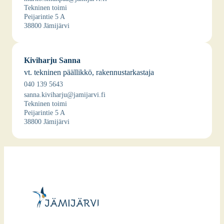
Tek­ni­nen toi­mi
Pei­ja­rin­tie 5 A
38800 Jämi­jär­vi
Kivi­har­ju San­na
vt. tek­ni­nen pääl­lik­kö, raken­nus­tar­kas­ta­ja
040 139 5643
sanna.kiviharju@jamijarvi.fi
Tek­ni­nen toi­mi
Pei­ja­rin­tie 5 A
38800 Jämi­jär­vi