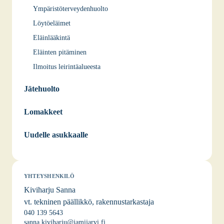
Ympäristöterveydenhuolto
Löytöeläimet
Eläinlääkintä
Eläinten pitäminen
Ilmoitus leirintäalueesta
Jätehuolto
Lomakkeet
Uudelle asukkaalle
YHTEYSHENKILÖ
Kiviharju Sanna
vt. tekninen päällikkö, rakennustarkastaja
040 139 5643
sanna.kiviharju@jamijarvi.fi