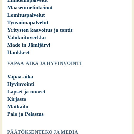
Elinkeinopalvelut
Maaseutuelinkeinot
Lomituspalvelut
Työvoimapalvelut
Yritysten kaavoitus ja tontit
Valokuituverkko
Made in Jämijärvi
Hankkeet
VAPAA-AIKA JA HYVINVOINTI
Vapaa-aika
Hyvinvointi
Lapset ja nuoret
Kirjasto
Matkailu
Palo ja Pelastus
PÄÄTÖKSENTEKO JA MEDIA