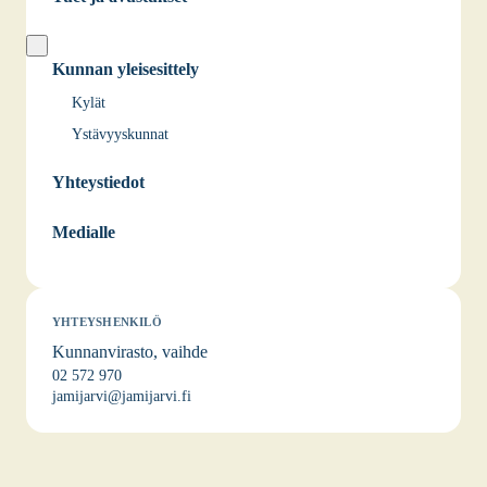
Kunnan yleisesittely
Kylät
Ystävyyskunnat
Yhteystiedot
Medialle
YHTEYSHENKILÖ
Kunnanvirasto, vaihde
02 572 970
jamijarvi@jamijarvi.fi