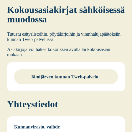
Kokous­asia­kir­jat säh­köi­ses­sä
muo­dos­sa
Tutus­tu esi­tys­lis­toi­hin, pöy­tä­kir­joi­hin ja viran­hal­ti­ja­pää­tök­siin
kun­nan Tweb-pal­ve­lus­sa.
Asia­kir­jo­ja voi hakea kokouk­sen avul­la tai kokous­asian
mukaan.
Jämi­jär­ven kun­nan Tweb-pal­ve­lu
Yhteys­tie­dot
Kun­nan­vi­ras­to, vaih­de