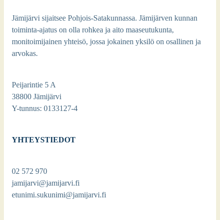
Jämijärvi sijaitsee Pohjois-Satakunnassa. Jämijärven kunnan
toiminta-ajatus on olla rohkea ja aito maaseutukunta,
monitoimijainen yhteisö, jossa jokainen yksilö on osallinen ja
arvokas.
Peijarintie 5 A
38800 Jämijärvi
Y-tunnus: 0133127-4
YHTEYSTIEDOT
02 572 970
jamijarvi@jamijarvi.fi
etunimi.sukunimi@jamijarvi.fi