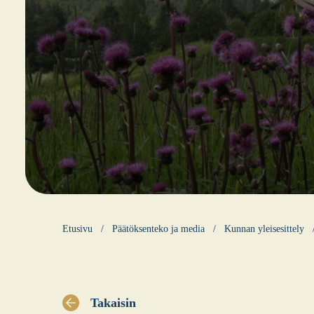
Etusi­vu
Pää­tök­sen­te­ko ja media
Kun­nan ylei­se­sit­te­ly
Takaisin