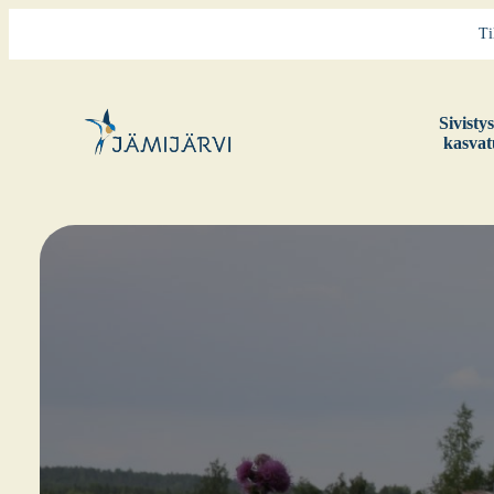
Ti
Sivis­ty
kas­va­