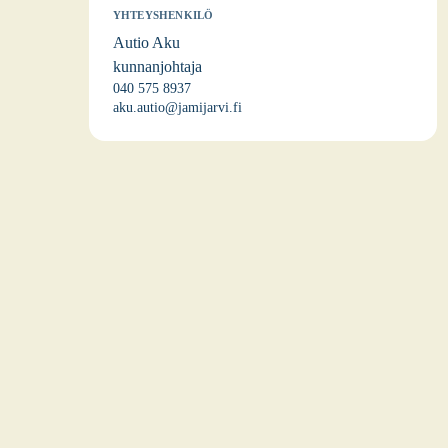
YHTEYSHENKILÖ
Autio Aku
kunnanjohtaja
040 575 8937
aku.autio@jamijarvi.fi