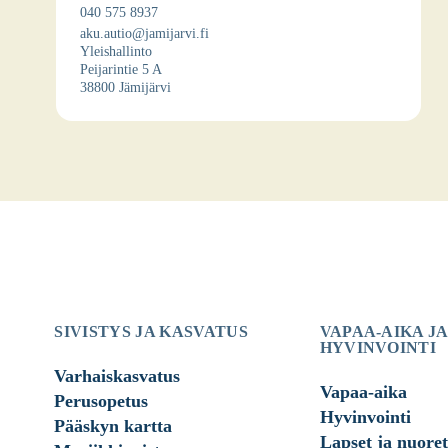
040 575 8937
aku.autio@jamijarvi.fi
Yleis­hal­lin­to
Pei­ja­rin­tie 5 A
38800 Jämi­jär­vi
SIVISTYS JA KASVATUS
VAPAA-AIKA JA
HYVINVOINTI
Varhaiskasvatus
Vapaa-aika
Perusopetus
Hyvinvointi
Pääskyn kartta
Lapset ja nuoret