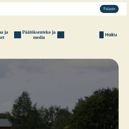
Palaute
ma ja
Pää­tök­sen­te­ko ja
Haku
set
media