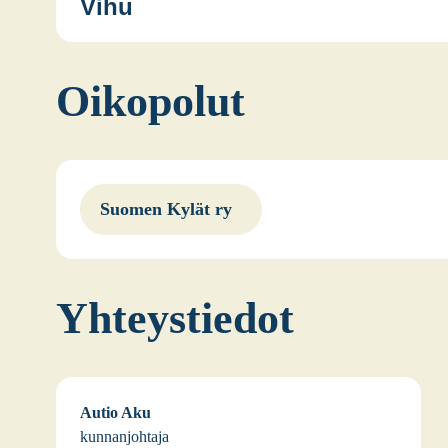
Vihu
Tyk­köön seu­dun kyläyh­dis­tys
Oiko­po­lut
Vihun kylä­ta­lo Möö­ke­li
Suo­men Kylät ry
Yhteys­tie­dot
Autio Aku
kun­nan­joh­ta­ja