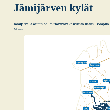
Jämi­jär­ven kylät
Jämi­jär­vel­lä asu­tus on levit­täy­ty­nyt kes­kus­tan lisäk­si isom­pii
kyliin.