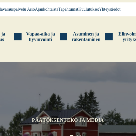
la­va­raus­pal­ve­lu Asio
Ajan­koh­tais­ta
Tapah­tu­mat
Kuu­lu­tuk­set
Yhteys­tie­dot
s ja
Vapaa-aika ja
Asu­mi­nen ja
Elin­voi­
tus
hyvin­voin­ti
raken­ta­mi­nen
yri­tyk­
PÄÄTÖKSENTEKO JA MEDIA