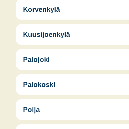
Korvenkylä
Kuusijoenkylä
Kon­tin — Pit­kä­nie­men kyläyh­dis­tys
Palojoki
Palokoski
Polja