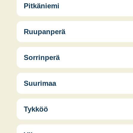
Palo­kos­ken Kyläyh­dis­tys
Pitkäniemi
Ruupanperä
Kon­tin — Pit­kä­nie­men kyläyh­dis­tys
Sorrinperä
Suurimaa
Tykköö