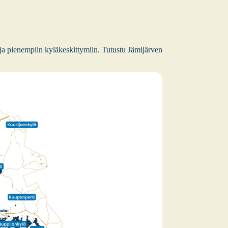
n ja pie­nem­piin kylä­kes­kit­ty­miin. Tutus­tu Jämi­jär­ven