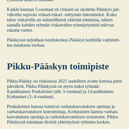
Kaik­ki kun­nan 5‑vuotiaat eli vis­ka­rit on sijoi­tet­tu Pääs­kyn päi­
vä­ko­tiin suju­van vis­ka­ri-eska­ri ‑siir­ty­män tuke­mi­sek­si. Koko
talon vis­ka­reil­la on sään­nöl­li­ses­ti yhteis­tä toi­min­taa, tukien
samal­la kah­den ryh­män vis­ka­rei­den ryh­mäy­ty­mis­tä tule­vaa
eska­ria var­ten.
Pääs­kys­sä tar­joil­laan kou­lu­kes­kus Pääs­kyn keit­tiöl­lä val­mis­tet­
tua mau­kas­ta ruo­kaa.
Pik­ku-Pääs­kyn toi­mi­pis­te
Pik­ku-Pääs­ky on elo­kuus­sa 2025 uudel­leen avat­tu kotoi­sa pie­ni
päi­vä­ko­ti. Pik­ku-Pääs­kys­sä on myös kak­si ryh­mää:
8‑paikkainen Peu­ka­loi­set (alle 3‑vuotiaat) ja 14-paik­kai­nen
Kot­ta­rai­set (3–4‑vuotiaat).
Peu­ka­lois­ten kans­sa toi­mi­vat var­hais­kas­va­tuk­sen opet­ta­ja ja
var­hais­kas­va­tuk­sen las­ten­hoi­ta­ja, Kot­ta­rais­ten kans­sa var­hais­
kas­va­tuk­sen opet­ta­ja ja var­hais­kas­va­tuk­sen sosio­no­mi. Pik­ku-
Pääs­kys­sä toi­mi­taan tii­viis­ti yhteis­työs­sä ryh­mien kes­ken.