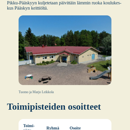
Pik­ku-Pääs­kyyn kul­je­te­taan päi­vit­täin läm­min ruo­ka kou­lu­kes­
kus Pääs­kyn keit­tiöl­tä.
Tuo­mo ja Mar­jo Leik­ko­la
Toi­mi­pis­tei­den osoit­teet
Toi­mi­
Ryh­mä
Osoi­te