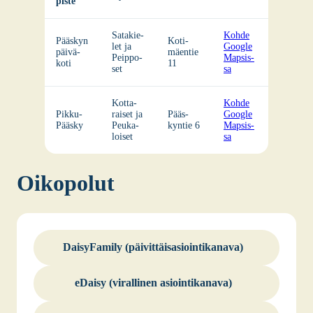
pis­te
Sata­kie­
Koh­de
Pääs­kyn
Koti­
let ja
Google
päi­vä­
mäen­tie
Peip­po­
Map­sis­
ko­ti
11
set
sa
Kot­ta­
Koh­de
Pik­ku-
rai­set ja
Pääs­
Google
Pääs­ky
Peu­ka­
kyn­tie 6
Map­sis­
loi­set
sa
Oiko­po­lut
Dai­sy­Fa­mi­ly (päi­vit­täi­s­asioin­ti­ka­na­va)
eDai­sy (viral­li­nen asioin­ti­ka­na­va)