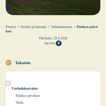
Etusi­vu
Sivis­tys ja kas­va­tus
Var­hais­kas­va­tus
Pääs­kyn päi­vä­
ko­ti
Päivitetty:
22.6.2026
Jaa sivu:
Takaisin
Varhaiskasvatus
Pääskyn päiväkoti
Varda