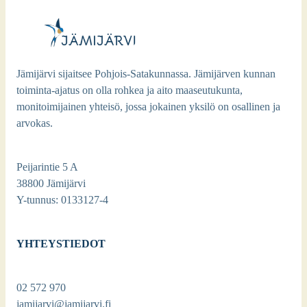
Jämijärvi sijaitsee Pohjois-Satakunnassa. Jämijärven kunnan
toiminta-ajatus on olla rohkea ja aito maaseutukunta,
monitoimijainen yhteisö, jossa jokainen yksilö on osallinen ja
arvokas.
Peijarintie 5 A
38800 Jämijärvi
Y-tunnus: 0133127-4
YHTEYSTIEDOT
02 572 970
jamijarvi@jamijarvi.fi