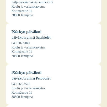
milja.jarvenmaki@jamijarvi.fi
Kou­lu ja var­hais­kas­va­tus
Koti­mäen­tie 11
38800 Jämi­jär­vi
Pääs­kyn päi­vä­ko­ti
päi­vä­ko­ti­ryh­mä Sata­kie­let
040 507 9041
Kou­lu ja var­hais­kas­va­tus
Koti­mäen­tie 11
38800 Jämi­jär­vi
Pääs­kyn päi­vä­ko­ti
päi­vä­ko­ti­ryh­mä Peip­po­set
040 563 2525
Kou­lu ja var­hais­kas­va­tus
Koti­mäen­tie 11
38800 Jämi­jär­vi