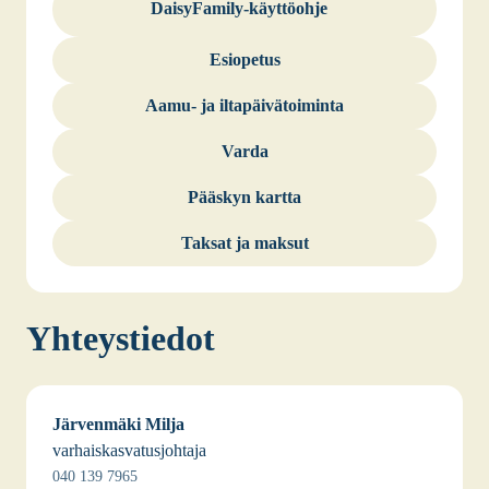
Dai­sy­Fa­mi­ly-käyt­tö­oh­je
Esio­pe­tus
Aamu- ja ilta­päi­vä­toi­min­ta
Var­da
Pääs­kyn kart­ta
Tak­sat ja mak­sut
Yhteys­tie­dot
Jär­ven­mä­ki Mil­ja
var­hais­kas­va­tus­joh­ta­ja
040 139 7965