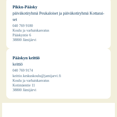
Pik­ku-Pääs­ky
päi­vä­ko­ti­ryh­mä Peu­ka­loi­set ja päi­vä­ko­ti­ryh­mä Kot­ta­rai­
set
040 769 9180
Kou­lu ja var­hais­kas­va­tus
Pääs­kyn­tie 6
38800 Jämi­jär­vi
Pääs­kyn keit­tiö
keit­tiö
040 769 9174
keittio.keskuskoulu@jamijarvi.fi
Kou­lu ja var­hais­kas­va­tus
Koti­mäen­tie 11
38800 Jämi­jär­vi