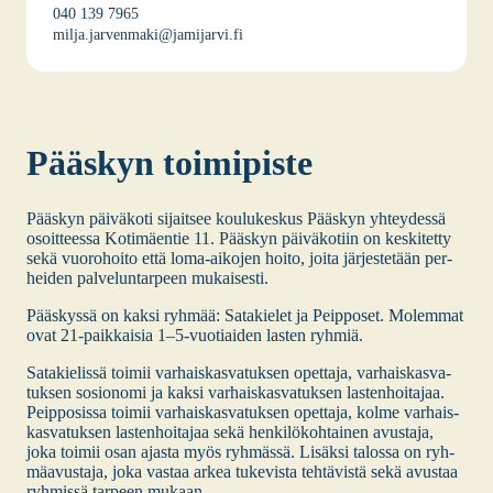
040 139 7965
milja.jarvenmaki@jamijarvi.fi
Pääs­kyn toi­mi­pis­te
Pääs­kyn päi­vä­ko­ti sijait­see kou­lu­kes­kus Pääs­kyn yhtey­des­sä
osoit­tees­sa Koti­mäen­tie 11. Pääs­kyn päi­vä­ko­tiin on kes­ki­tet­ty
sekä vuo­ro­hoi­to että loma-aiko­jen hoi­to, joi­ta jär­jes­te­tään per­
hei­den pal­ve­lun­tar­peen mukai­ses­ti.
Pääs­kys­sä on kak­si ryh­mää: Sata­kie­let ja Peip­po­set. Molem­mat
ovat 21-paik­kai­sia 1–5‑vuotiaiden las­ten ryh­miä.
Sata­kie­lis­sä toi­mii var­hais­kas­va­tuk­sen opet­ta­ja, var­hais­kas­va­
tuk­sen sosio­no­mi ja kak­si var­hais­kas­va­tuk­sen las­ten­hoi­ta­jaa.
Peip­po­sis­sa toi­mii var­hais­kas­va­tuk­sen opet­ta­ja, kol­me var­hais­
kas­va­tuk­sen las­ten­hoi­ta­jaa sekä hen­ki­lö­koh­tai­nen avus­ta­ja,
joka toi­mii osan ajas­ta myös ryh­mäs­sä. Lisäk­si talos­sa on ryh­
mä­avus­ta­ja, joka vas­taa arkea tuke­vis­ta teh­tä­vis­tä sekä avus­taa
ryh­mis­sä tar­peen mukaan.