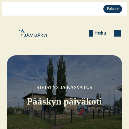
Palaute
Haku
SIVISTYS JA KASVATUS
Pääs­kyn päi­vä­ko­ti