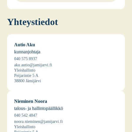
Yhteys­tie­dot
Autio Aku
kun­nan­joh­ta­ja
040 575 8937
aku.autio@jamijarvi.fi
Yleis­hal­lin­to
Pei­ja­rin­tie 5 A
38800 Jämi­jär­vi
Nie­mi­nen Noo­ra
talous- ja hal­lin­to­pääl­lik­kö
040 542 4847
noora.nieminen@jamijarvi.fi
Yleis­hal­lin­to