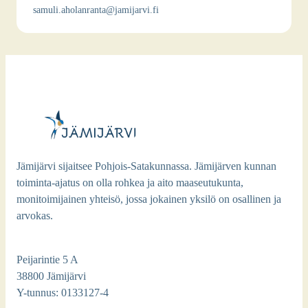
samuli.aholanranta@jamijarvi.fi
Jämijärvi sijaitsee Pohjois-Satakunnassa. Jämijärven kunnan
toiminta-ajatus on olla rohkea ja aito maaseutukunta,
monitoimijainen yhteisö, jossa jokainen yksilö on osallinen ja
arvokas.
Peijarintie 5 A
38800 Jämijärvi
Y-tunnus: 0133127-4