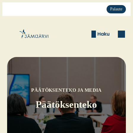
Palaute
Haku
PÄÄTÖKSENTEKO JA MEDIA
Pää­tök­sen­te­ko