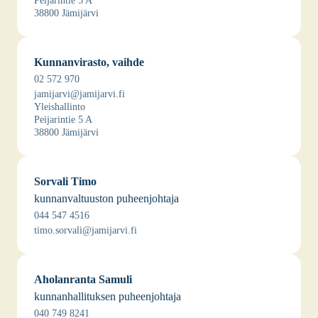
Pei­ja­rin­tie 5 A
38800 Jämi­jär­vi
Kun­nan­vi­ras­to, vaih­de
02 572 970
jamijarvi@jamijarvi.fi
Yleis­hal­lin­to
Pei­ja­rin­tie 5 A
38800 Jämi­jär­vi
Sor­va­li Timo
kun­nan­val­tuus­ton puheen­joh­ta­ja
044 547 4516
timo.sorvali@jamijarvi.fi
Aho­lan­ran­ta Samu­li
kun­nan­hal­li­tuk­sen puheen­joh­ta­ja
040 749 8241