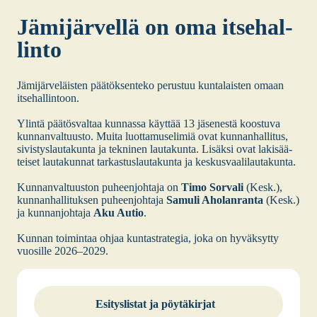
Jämi­jär­vel­lä on oma itse­hal­
lin­to
Jämi­jär­ve­läis­ten pää­tök­sen­te­ko perus­tuu kun­ta­lais­ten omaan
itse­hal­lin­toon.
Ylin­tä pää­tös­val­taa kun­nas­sa käyt­tää 13 jäse­nes­tä koos­tu­va
kun­nan­val­tuus­to. Mui­ta luot­ta­muse­li­miä ovat kun­nan­hal­li­tus,
sivis­tys­lau­ta­kun­ta ja tek­ni­nen lau­ta­kun­ta. Lisäk­si ovat laki­sää­
tei­set lau­ta­kun­nat tar­kas­tus­lau­ta­kun­ta ja kes­kus­vaa­li­lau­ta­kun­ta.
Kun­nan­val­tuus­ton puheen­joh­ta­ja on
Timo Sor­va­li
(Kesk.),
kun­nan­hal­li­tuk­sen puheen­joh­ta­ja
Samu­li Aho­lan­ran­ta
(Kesk.)
ja kun­nan­joh­ta­ja
Aku Autio
.
Kun­nan toi­min­taa ohjaa kun­ta­stra­te­gia, joka on hyväk­syt­ty
vuo­sil­le 2026–2029.
Esi­tys­lis­tat ja pöy­tä­kir­jat