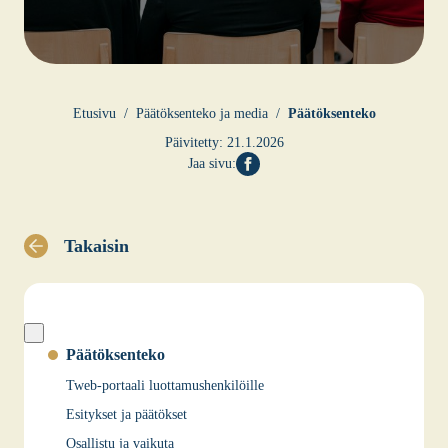
Etusi­vu
Pää­tök­sen­te­ko ja media
Pää­tök­sen­te­ko
Päivitetty:
21.1.2026
Jaa sivu:
Takaisin
Päätöksenteko
Tweb-portaali luottamushenkilöille
Esitykset ja päätökset
Osallistu ja vaikuta