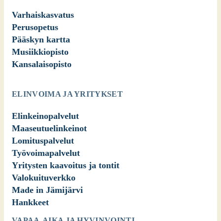
Varhaiskasvatus
Perusopetus
Pääskyn kartta
Musiikkiopisto
Kansalaisopisto
ELINVOIMA JA YRITYKSET
Elinkeinopalvelut
Maaseutuelinkeinot
Lomituspalvelut
Työvoimapalvelut
Yritysten kaavoitus ja tontit
Valokuituverkko
Made in Jämijärvi
Hankkeet
VAPAA-AIKA JA HYVINVOINTI