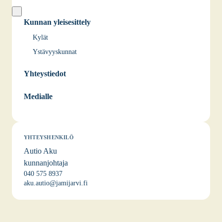
Kunnan yleisesittely
Kylät
Ystävyyskunnat
Yhteystiedot
Medialle
YHTEYSHENKILÖ
Autio Aku
kunnanjohtaja
040 575 8937
aku.autio@jamijarvi.fi