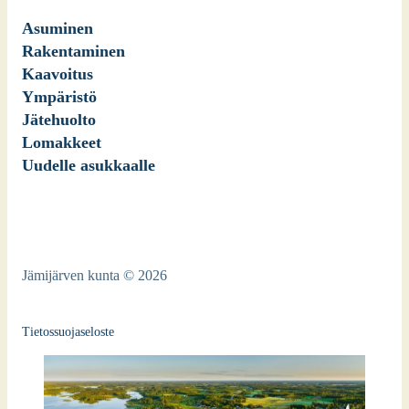
Asuminen
Rakentaminen
Kaavoitus
Ympäristö
Jätehuolto
Lomakkeet
Uudelle asukkaalle
Jämijärven kunta © 2026
Tietossuojaseloste