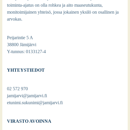
toiminta-ajatus on olla rohkea ja aito maaseutukunta,
monitoimijainen yhteisö, jossa jokainen yksilö on osallinen ja
arvokas.
Peijarintie 5 A
38800 Jämijärvi
Y-tunnus: 0133127-4
YHTEYSTIEDOT
02 572 970
jamijarvi@jamijarvi.fi
etunimi.sukunimi@jamijarvi.fi
VIRASTO AVOINNA