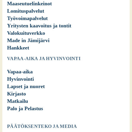
Maaseutuelinkeinot
Lomituspalvelut
Työvoimapalvelut
Yritysten kaavoitus ja tontit
Valokuituverkko
Made in Jämijärvi
Hankkeet
VAPAA-AIKA JA HYVINVOINTI
Vapaa-aika
Hyvinvointi
Lapset ja nuoret
Kirjasto
Matkailu
Palo ja Pelastus
PÄÄTÖKSENTEKO JA MEDIA