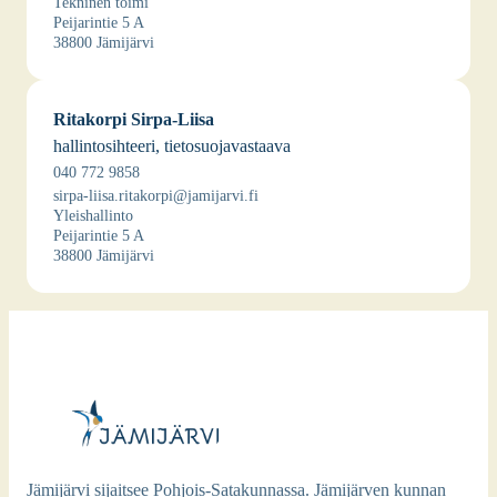
Tek­ni­nen toi­mi
Pei­ja­rin­tie 5 A
38800 Jämi­jär­vi
Rita­kor­pi Sir­pa-Lii­sa
hal­lin­to­sih­tee­ri, tie­to­suo­ja­vas­taa­va
040 772 9858
sirpa-liisa.ritakorpi@jamijarvi.fi
Yleis­hal­lin­to
Pei­ja­rin­tie 5 A
38800 Jämi­jär­vi
Jämijärvi sijaitsee Pohjois-Satakunnassa. Jämijärven kunnan