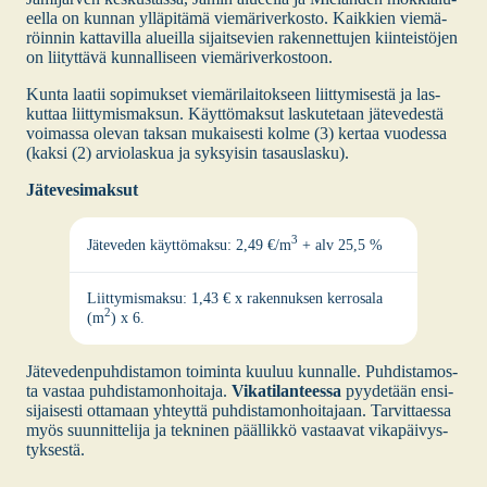
Verk­ko­si­vut
suus­kun­ta
eel­la on kun­nan yllä­pi­tä­mä vie­mä­ri­ver­kos­to. Kaik­kien vie­mä­
röin­nin kat­ta­vil­la alueil­la sijait­se­vien raken­net­tu­jen kiin­teis­tö­jen
on lii­tyt­tä­vä kun­nal­li­seen vie­mä­ri­ver­kos­toon.
Kie­ri­kan­ky­län
vesiyh­ty­mä
Kun­ta laa­tii sopi­muk­set vie­mä­ri­lai­tok­seen liit­ty­mi­ses­tä ja las­
kut­taa liit­ty­mis­mak­sun. Käyt­tö­mak­sut las­ku­te­taan jäte­ve­des­tä
voi­mas­sa ole­van tak­san mukai­ses­ti kol­me (3) ker­taa vuo­des­sa
Mie­lah­den vesio­
suus­kun­ta
(kak­si (2) arvio­las­kua ja syk­syi­sin tasaus­las­ku).
Jäte­ve­si­mak­sut
Nar­vi-Rah­ko­nen
3
Jäte­ve­den käyt­tö­mak­su: 2,49 €/m
+ alv 25,5 %
Palo­joen Vesio­
Verk­ko­si­vut
suus­kun­ta
Liit­ty­mis­mak­su: 1,43 € x raken­nuk­sen ker­ro­sa­la
2
(m
) x 6.
Pirt­ti­jär­ven­ky­län
vesio­suus­kun­ta
Jäte­ve­den­puh­dis­ta­mon toi­min­ta kuu­luu kun­nal­le. Puh­dis­ta­mos­
ta vas­taa puh­dis­ta­mon­hoi­ta­ja.
Vika­ti­lan­tees­sa
pyy­de­tään ensi­
Pol­jan vesiyh­ty­mä
si­jai­ses­ti otta­maan yhteyt­tä puh­dis­ta­mon­hoi­ta­jaan. Tar­vit­taes­sa
myös suun­nit­te­li­ja ja tek­ni­nen pääl­lik­kö vas­taa­vat vika­päi­vys­
tyk­ses­tä.
Raja­kor­ven vesio­
suus­kun­ta