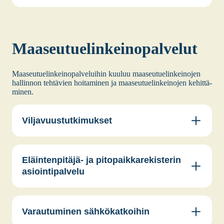
Maa­seu­tue­lin­kei­no­pal­ve­lut
Maa­seu­tue­lin­kei­no­pal­ve­lui­hin kuu­luu maa­seu­tue­lin­kei­no­jen
hal­lin­non teh­tä­vien hoi­ta­mi­nen ja maa­seu­tue­lin­kei­no­jen kehit­tä­
mi­nen.
Viljavuustutkimukset
Eläintenpitäjä- ja pitopaikkarekisterin
asiointipalvelu
Varautuminen sähkökatkoihin