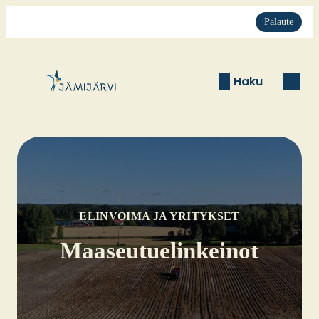
Palaute
Haku
ELINVOIMA JA YRITYKSET
Maa­seu­tue­lin­kei­not