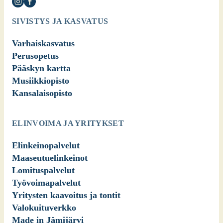
SIVISTYS JA KASVATUS
Varhaiskasvatus
Perusopetus
Pääskyn kartta
Musiikkiopisto
Kansalaisopisto
ELINVOIMA JA YRITYKSET
Elinkeinopalvelut
Maaseutuelinkeinot
Lomituspalvelut
Työvoimapalvelut
Yritysten kaavoitus ja tontit
Valokuituverkko
Made in Jämijärvi