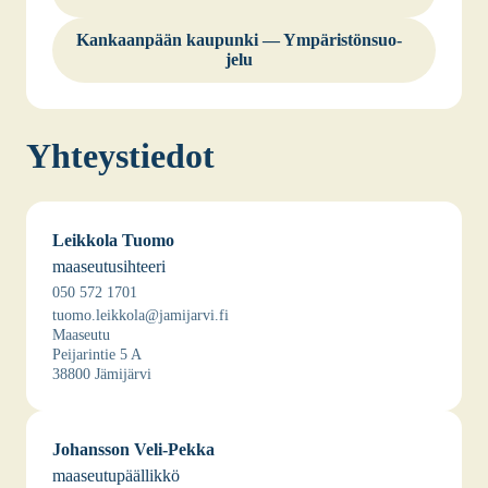
Kan­kaan­pään kau­pun­ki — Ympä­ris­tön­suo­
je­lu
Yhteys­tie­dot
Leik­ko­la Tuo­mo
maa­seu­tusih­tee­ri
050 572 1701
tuomo.leikkola@jamijarvi.fi
Maa­seu­tu
Pei­ja­rin­tie 5 A
38800 Jämi­jär­vi
Johans­son Veli-Pek­ka
maa­seu­tu­pääl­lik­kö