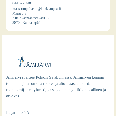
044 577 2484
maaseutupalvelut@kankaanpaa.fi
Maa­seu­tu
Kunin­kaan­läh­teen­ka­tu 12
38700 Kan­kaan­pää
Jämijärvi sijaitsee Pohjois-Satakunnassa. Jämijärven kunnan
toiminta-ajatus on olla rohkea ja aito maaseutukunta,
monitoimijainen yhteisö, jossa jokainen yksilö on osallinen ja
arvokas.
Peijarintie 5 A