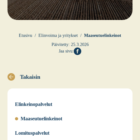
Etusi­vu
Elin­voi­ma ja yri­tyk­set
Maa­seu­tue­lin­kei­not
Päivitetty:
25.3.2026
Jaa sivu:
Takaisin
Elinkeinopalvelut
Maaseutuelinkeinot
Lomituspalvelut