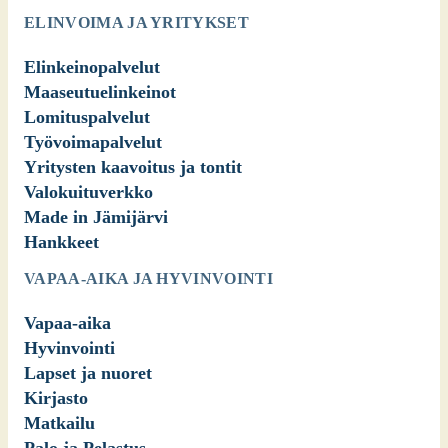
ELINVOIMA JA YRITYKSET
Elinkeinopalvelut
Maaseutuelinkeinot
Lomituspalvelut
Työvoimapalvelut
Yritysten kaavoitus ja tontit
Valokuituverkko
Made in Jämijärvi
Hankkeet
VAPAA-AIKA JA HYVINVOINTI
Vapaa-aika
Hyvinvointi
Lapset ja nuoret
Kirjasto
Matkailu