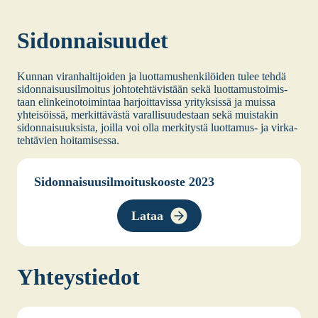
Sidon­nai­suu­det
Kun­nan viran­hal­ti­joi­den ja luot­ta­mus­hen­ki­löi­den tulee teh­dä
sidon­nai­suusil­moi­tus joh­to­teh­tä­vis­tään sekä luot­ta­mus­toi­mis­
taan elin­kei­no­toi­min­taa har­joit­ta­vis­sa yri­tyk­sis­sä ja muis­sa
yhtei­söis­sä, mer­kit­tä­väs­tä varal­li­suu­des­taan sekä muis­ta­kin
sidon­nai­suuk­sis­ta, joil­la voi olla mer­ki­tys­tä luot­ta­mus- ja vir­ka­
teh­tä­vien hoi­ta­mi­ses­sa.
Sidon­nai­suusil­moi­tus­koos­te 2023
Lataa
Yhteys­tie­dot