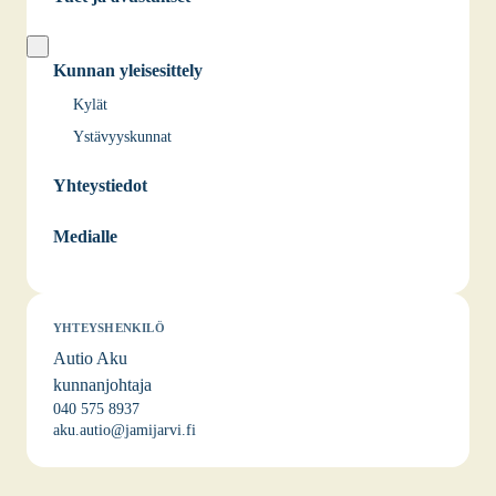
Kunnan yleisesittely
Kylät
Ystävyyskunnat
Yhteystiedot
Medialle
YHTEYSHENKILÖ
Autio Aku
kunnanjohtaja
040 575 8937
aku.autio@jamijarvi.fi