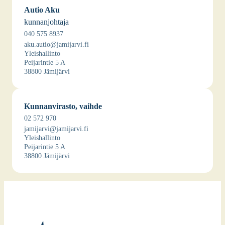
Autio Aku
kun­nan­joh­ta­ja
040 575 8937
aku.autio@jamijarvi.fi
Yleis­hal­lin­to
Pei­ja­rin­tie 5 A
38800 Jämi­jär­vi
Kun­nan­vi­ras­to, vaih­de
02 572 970
jamijarvi@jamijarvi.fi
Yleis­hal­lin­to
Pei­ja­rin­tie 5 A
38800 Jämi­jär­vi