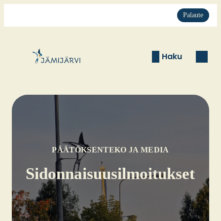
Palaute
Haku
PÄÄTÖKSENTEKO JA MEDIA
Sidon­nai­suusil­moi­tuk­set