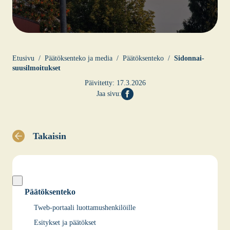
Etusi­vu
Pää­tök­sen­te­ko ja media
Pää­tök­sen­te­ko
Sidon­nai­
suusil­moi­tuk­set
Päivitetty:
17.3.2026
Jaa sivu:
Takaisin
Päätöksenteko
Tweb-portaali luottamushenkilöille
Esitykset ja päätökset