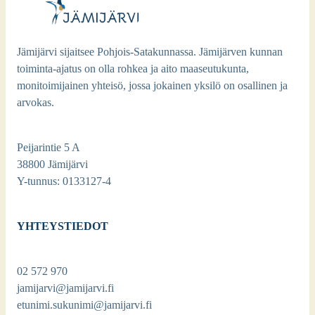
Jämijärvi sijaitsee Pohjois-Satakunnassa. Jämijärven kunnan
toiminta-ajatus on olla rohkea ja aito maaseutukunta,
monitoimijainen yhteisö, jossa jokainen yksilö on osallinen ja
arvokas.
Peijarintie 5 A
38800 Jämijärvi
Y-tunnus: 0133127-4
YHTEYSTIEDOT
02 572 970
jamijarvi@jamijarvi.fi
etunimi.sukunimi@jamijarvi.fi