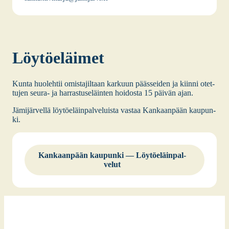
Löy­tö­eläi­met
Kun­ta huo­leh­tii omis­ta­jil­taan kar­kuun pääs­sei­den ja kiin­ni otet­
tu­jen seu­ra- ja har­ras­tuse­läin­ten hoi­dos­ta 15 päi­vän ajan.
Jämi­jär­vel­lä löy­tö­eläin­pal­ve­luis­ta vas­taa Kan­kaan­pään kau­pun­
ki.
Kan­kaan­pään kau­pun­ki — Löy­tö­eläin­pal­
ve­lut