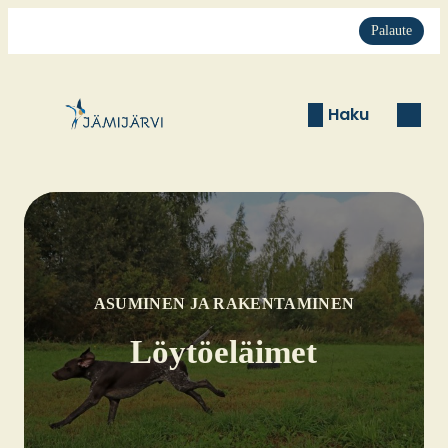
Palaute
Haku
ASUMINEN JA RAKENTAMINEN
Löy­tö­eläi­met