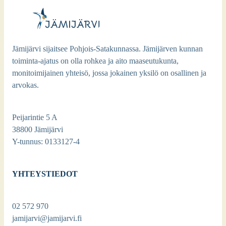
Jämijärvi sijaitsee Pohjois-Satakunnassa. Jämijärven kunnan
toiminta-ajatus on olla rohkea ja aito maaseutukunta,
monitoimijainen yhteisö, jossa jokainen yksilö on osallinen ja
arvokas.
Peijarintie 5 A
38800 Jämijärvi
Y-tunnus: 0133127-4
YHTEYSTIEDOT
02 572 970
jamijarvi@jamijarvi.fi