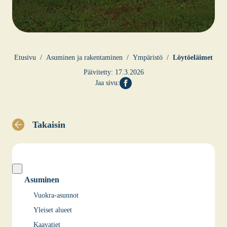
Etusi­vu
Asu­mi­nen ja raken­ta­mi­nen
Ympä­ris­tö
Löy­tö­eläi­met
Päivitetty:
17.3.2026
Jaa sivu:
Takaisin
Asuminen
Vuokra-asunnot
Yleiset alueet
Kaavatiet