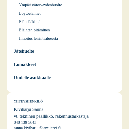
Ympäristöterveydenhuolto
Löytöeläimet
Eläinlääkintä
Eläinten pitäminen
Ilmoitus leirintäalueesta
Jätehuolto
Lomakkeet
Uudelle asukkaalle
YHTEYSHENKILÖ
Kiviharju Sanna
vt. tekninen päällikkö, rakennustarkastaja
040 139 5643
sanna.kiviharju@jamijarvi.fi