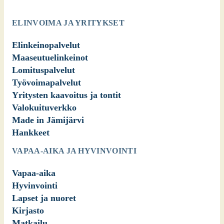
ELINVOIMA JA YRITYKSET
Elinkeinopalvelut
Maaseutuelinkeinot
Lomituspalvelut
Työvoimapalvelut
Yritysten kaavoitus ja tontit
Valokuituverkko
Made in Jämijärvi
Hankkeet
VAPAA-AIKA JA HYVINVOINTI
Vapaa-aika
Hyvinvointi
Lapset ja nuoret
Kirjasto
Matkailu