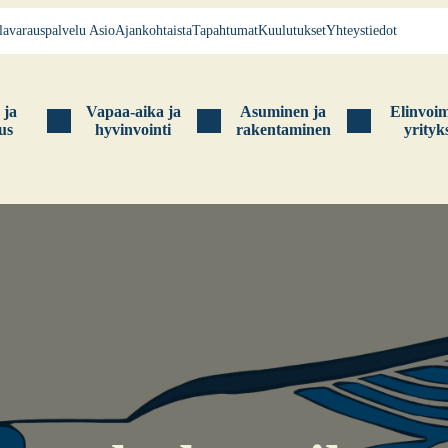
la­va­raus­pal­ve­lu Asio
Ajan­koh­tais­ta
Tapah­tu­mat
Kuu­lu­tuk­set
Yhteys­tie­dot
s ja
Vapaa-aika ja
Asu­mi­nen ja
Elin­voi­
tus
hyvin­voin­ti
raken­ta­mi­nen
yri­tyk­