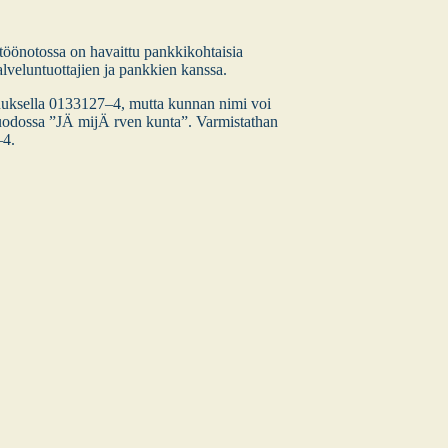
ö­no­tos­sa on havait­tu pank­ki­koh­tai­sia
al­ve­lun­tuot­ta­jien ja pank­kien kans­sa.
tunnuksella 0133127–4, mut­ta kun­nan nimi voi
i muo­dos­sa ”JÄ mijÄ rven kun­ta”. Var­mis­tat­han
–4.