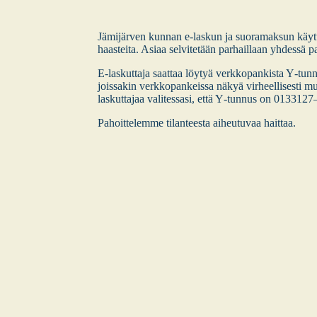
Jämi­jär­ven kun­nan e‑laskun ja suo­ra­mak­sun käyt­tö
haas­tei­ta. Asi­aa sel­vi­te­tään par­hail­laan yhdes­sä p
E‑laskuttaja saat­taa löy­tyä verk­ko­pan­kis­ta Y‑
jois­sa­kin verk­ko­pan­keis­sa näkyä vir­heel­li­ses­t
las­kut­ta­jaa vali­tes­sa­si, että Y‑tunnus on 0133127
Pahoit­te­lem­me tilan­tees­ta aiheu­tu­vaa hait­taa.