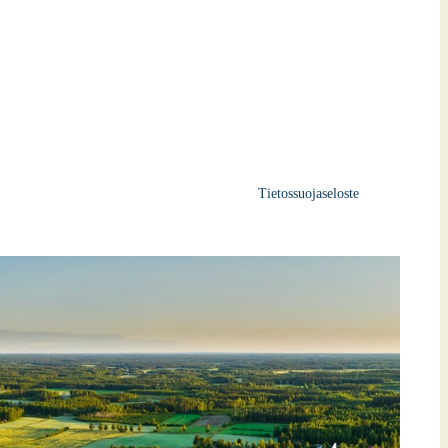
Tietossuojaseloste