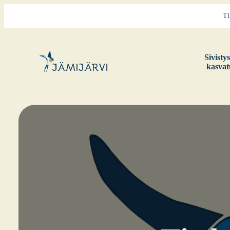
Ti
Sivis­ty
kas­va­