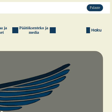
Palaute
ma ja
Pää­tök­sen­te­ko ja
Haku
set
media