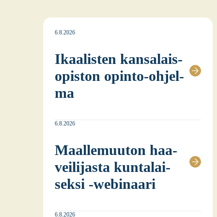
6.8.2026
Ikaa­lis­ten kan­sa­lais­
opis­ton opin­to-ohjel­
ma
6.8.2026
Maal­le­muu­ton haa­
vei­li­jas­ta kun­ta­lai­
sek­si ‑webi­naa­ri
6.8.2026