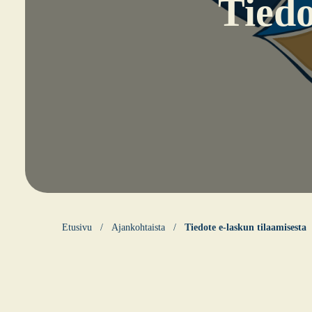
Tie­do
Etusi­vu
Ajankohtaista
Tie­do­te e‑laskun tilaa­mi­ses­ta