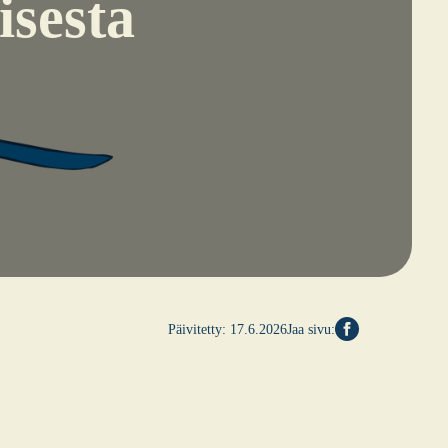
­ses­ta
Päivitetty:
17.6.2026
Jaa sivu: