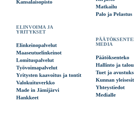
Kansalaisopisto
Matkailu
Palo ja Pelastus
ELINVOIMA JA
YRITYKSET
PÄÄTÖKSENTE
MEDIA
Elinkeinopalvelut
Maaseutuelinkeinot
Päätöksenteko
Lomituspalvelut
Hallinto ja talou
Työvoimapalvelut
Tuet ja avustuks
Yritysten kaavoitus ja tontit
Kunnan yleisesit
Valokuituverkko
Yhteystiedot
Made in Jämijärvi
Medialle
Hankkeet