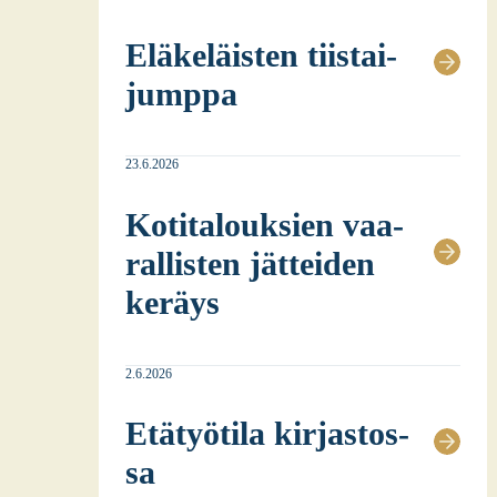
Elä­ke­läis­ten tiis­tai­
jump­pa
23.6.2026
Koti­ta­louk­sien vaa­
ral­lis­ten jät­tei­den
keräys
2.6.2026
Etä­työ­ti­la kir­jas­tos­
sa