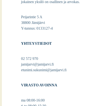
jokainen yksilö on osallinen ja arvokas.
Peijarintie 5 A
38800 Jämijärvi
Y-tunnus: 0133127-4
YHTEYSTIEDOT
02 572 970
jamijarvi@jamijarvi.fi
etunimi.sukunimi@jamijarvi.fi
VIRASTO AVOINNA
ma 08:00-16:00
ti-to 08:00-15:30