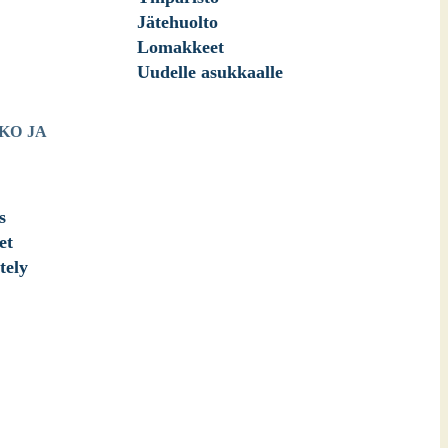
Jätehuolto
Lomakkeet
Uudelle asukkaalle
KO JA
s
et
tely