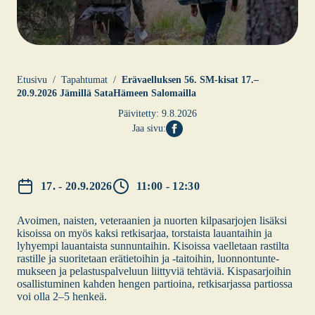
Etusi­vu
Tapahtumat
Erä­vael­luk­sen 56. SM-kisat 17.–
20.9.2026 Jämil­lä Sata­Hä­meen Salo­mail­la
Päivitetty:
9.8.2026
Jaa sivu:
17. - 20.9.2026
11:00 - 12:30
Avoi­men, nais­ten, vete­raa­nien ja nuor­ten kil­pa­sar­jo­jen lisäk­si
kisois­sa on myös kak­si ret­ki­sar­jaa, tors­tais­ta lau­an­tai­hin ja
lyhyem­pi lau­an­tais­ta sun­nun­tai­hin. Kisois­sa vael­le­taan ras­til­ta
ras­til­le ja suo­ri­te­taan erä­tie­toi­hin ja ‑tai­toi­hin, luon­non­tun­te­
muk­seen ja pelas­tus­pal­ve­luun liit­ty­viä teh­tä­viä. Kis­pa­sar­joi­hin
osal­lis­tu­mi­nen kah­den hen­gen par­tioi­na, ret­ki­sar­jas­sa par­tios­sa
voi olla 2–5 hen­keä.