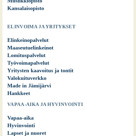
Musiikkiopisto
Kansalaisopisto
ELINVOIMA JA YRITYKSET
Elinkeinopalvelut
Maaseutuelinkeinot
Lomituspalvelut
Työvoimapalvelut
Yritysten kaavoitus ja tontit
Valokuituverkko
Made in Jämijärvi
Hankkeet
VAPAA-AIKA JA HYVINVOINTI
Vapaa-aika
Hyvinvointi
Lapset ja nuoret