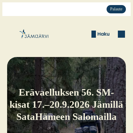
Palaute
Haku
Erä­vael­luk­sen 56. SM-
kisat 17.–20.9.2026 Jämil­lä
Sata­Hä­meen Salo­mail­la