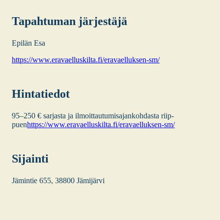
Tapah­tu­man jär­jes­tä­jä
Epi­län Esa
https://www.eravaelluskilta.fi/eravaelluksen-sm/
Hin­ta­tie­dot
95–250 € sar­jas­ta ja ilmoit­tau­tu­mi­sa­jan­koh­das­ta riip­
puen
https://www.eravaelluskilta.fi/eravaelluksen-sm/
Sijain­ti
Jämin­tie 655, 38800 Jämi­jär­vi