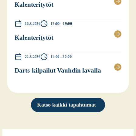
Kalen­te­ri­ty­töt
16.8.2026
17:00 - 19:00
Kalen­te­ri­ty­töt
22.8.2026
11:00 - 20:00
Darts-kil­pai­lut Vauh­din laval­la
Katso kaikki tapahtumat