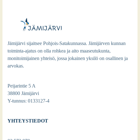
Jämijärvi sijaitsee Pohjois-Satakunnassa. Jämijärven kunnan
toiminta-ajatus on olla rohkea ja aito maaseutukunta,
monitoimijainen yhteisö, jossa jokainen yksilö on osallinen ja
arvokas.
Peijarintie 5 A
38800 Jämijärvi
Y-tunnus: 0133127-4
YHTEYSTIEDOT