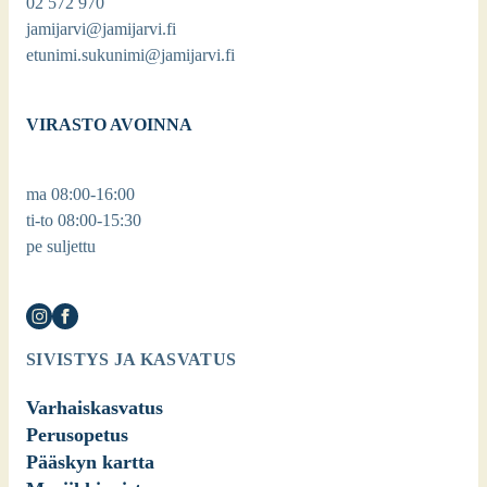
02 572 970
jamijarvi@jamijarvi.fi
etunimi.sukunimi@jamijarvi.fi
VIRASTO AVOINNA
ma 08:00-16:00
ti-to 08:00-15:30
pe suljettu
SIVISTYS JA KASVATUS
Varhaiskasvatus
Perusopetus
Pääskyn kartta