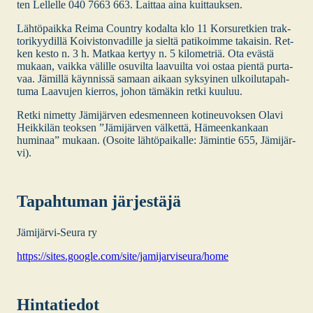
ten Lel­lel­le 040 7663 663. Lait­taa aina kuit­tauk­sen.
Läh­tö­paik­ka Rei­ma Count­ry kodal­ta klo 11 Kor­su­ret­kien trak­
to­ri­kyy­dil­lä Koi­vis­ton­va­dil­le ja siel­tä pati­koim­me takai­sin. Ret­
ken kes­to n. 3 h. Mat­kaa ker­tyy n. 5 kilo­met­riä. Ota eväs­tä
mukaan, vaik­ka välil­le osu­vil­ta laa­vuil­ta voi ostaa pien­tä pur­ta­
vaa. Jämil­lä käyn­nis­sä samaan aikaan syk­syi­nen ulkoi­lu­ta­pah­
tu­ma Laa­vu­jen kier­ros, johon tämä­kin ret­ki kuu­luu.
Ret­ki nimet­ty Jämi­jär­ven edes­men­neen koti­neu­vok­sen Ola­vi
Heik­ki­län teok­sen ”Jämi­jär­ven väl­ket­tä, Hämeen­kan­kaan
humi­naa” mukaan. (Osoi­te läh­tö­pai­kal­le: Jämin­tie 655, Jämi­jär­
vi).
Tapah­tu­man jär­jes­tä­jä
Jämi­jär­vi-Seu­ra ry
https://sites.google.com/site/jamijarviseura/home
Hin­ta­tie­dot