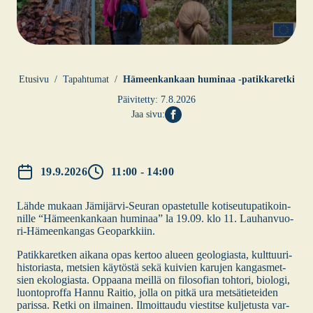
Etusi­vu
Tapahtumat
Hämeen­kan­kaan humi­naa ‑patik­ka­ret­ki
Päivitetty:
7.8.2026
Jaa sivu:
19.9.2026
11:00 - 14:00
Läh­de mukaan Jämi­­jär­­vi-Seu­­ran opas­te­tul­le koti­seu­tu­pa­ti­koin­
nil­le “Hämeen­kan­kaan humi­naa” la 19.09. klo 11. Lau­­han­­vuo­­
ri-Hämeen­­kan­­gas Geo­park­kiin.
Patik­ka­ret­ken aika­na opas ker­too alu­een geo­lo­gias­ta, kult­tuu­ri­
his­to­rias­ta, met­sien käy­tös­tä sekä kui­vien karu­jen kan­gas­met­
sien eko­lo­gias­ta. Oppaa­na meil­lä on filo­so­fian toh­to­ri, bio­lo­gi,
luon­to­prof­fa Han­nu Rai­tio, jol­la on pit­kä ura met­sä­tie­tei­den
paris­sa. Ret­ki on ilmai­nen. Ilmoit­tau­du vies­tit­se kul­je­tus­ta var­