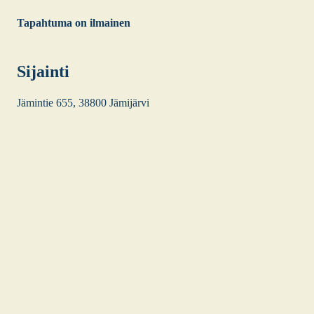
Tapah­tu­ma on ilmai­nen
Sijain­ti
Jämin­tie 655, 38800 Jämi­jär­vi