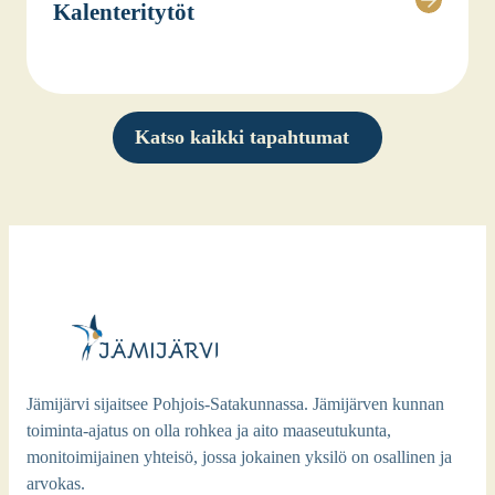
Kalen­te­ri­ty­töt
Katso kaikki tapahtumat
Jämijärvi sijaitsee Pohjois-Satakunnassa. Jämijärven kunnan
toiminta-ajatus on olla rohkea ja aito maaseutukunta,
monitoimijainen yhteisö, jossa jokainen yksilö on osallinen ja
arvokas.