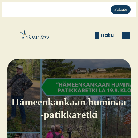
Palaute
Haku
Hämeen­kan­kaan humi­naa
‑patik­ka­ret­ki