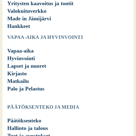
Yritysten kaavoitus ja tontit
Valokuituverkko
Made in Jämijärvi
Hankkeet
VAPAA-AIKA JA HYVINVOINTI
Vapaa-aika
Hyvinvointi
Lapset ja nuoret
Kirjasto
Matkailu
Palo ja Pelastus
PÄÄTÖKSENTEKO JA MEDIA
Päätöksenteko
Hallinto ja talous
Tuet ja avustukset