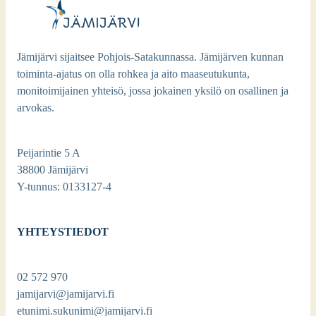
Jämijärvi sijaitsee Pohjois-Satakunnassa. Jämijärven kunnan
toiminta-ajatus on olla rohkea ja aito maaseutukunta,
monitoimijainen yhteisö, jossa jokainen yksilö on osallinen ja
arvokas.
Peijarintie 5 A
38800 Jämijärvi
Y-tunnus: 0133127-4
YHTEYSTIEDOT
02 572 970
jamijarvi@jamijarvi.fi
etunimi.sukunimi@jamijarvi.fi