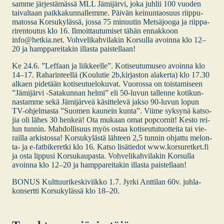
sam­me jär­jes­tä­mäs­sä MLL Jämi­jär­vi, joka juh­lii 100 vuo­den
tai­val­taan paik­ka­kun­nal­lem­me. Päi­vän kei­nun­tao­suus riip­pu­
ma­tos­sa Kor­su­ky­läs­sä, jos­sa 75 minuu­tin Met­sä­joo­ga ja riip­pa­
ri­ren­tou­tus klo 16. Ilmoit­tau­tu­mi­set tähän ennak­koon
info@hetkia.net. Voh­ve­li­kah­vi­la­kin Kor­sul­la avoin­na klo 12–
20 ja hamp­pa­rei­ta­kin illas­ta pais­tel­laan!
Ke 24.6. ”Lef­faan ja liik­keel­le”. Koti­seu­tu­museo avoin­na klo
14–17. Raha­rin­teel­lä (Kou­lu­tie 2b,kirjaston ala­ker­ta) klo 17.30
alkaen pide­tään koti­seu­tue­lo­ku­vat. Vuo­ros­sa on tois­ta­mi­seen
”Jämi­jär­vi ‑Sata­kun­nan hel­mi” eli 50-luvun tal­len­ne koti­kun­
nas­tam­me sekä Jämi­jär­veä käsit­te­le­vä jak­so 90-luvun lopun
TV-ohjel­­mas­­ta ”Suo­men kau­nein kun­ta”. Vii­me syk­sy­nä kat­so­
jia oli lähes 30 hen­keä! Ota mukaan omat popcor­nit! Kes­to rei­
lun tun­nin. Mah­dol­li­suus myös ostaa koti­seu­tu­tuot­tei­ta tai vie­
rail­la arkis­tos­sa! Kor­su­ky­läs­tä läh­teen 2,5 tun­nin ohjat­tu melon­­
ta- ja e‑fatbikeretki klo 16. Kat­so lisä­tie­dot www.korsuretket.fi
ja osta lip­pusi Kor­su­kau­pas­ta. Voh­ve­li­kah­vi­la­kin Kor­sul­la
avoin­na klo 12–20 ja hamp­pa­rei­ta­kin illas­ta pais­tel­laan!
BONUS Kult­tuu­ri­kes­ki­viik­ko 1.7. Jyr­ki Ant­ti­lan 60v. juh­la­
kon­sert­ti Kor­su­ky­läs­sä klo 18–20.