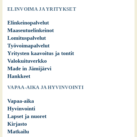
ELINVOIMA JA YRITYKSET
Elinkeinopalvelut
Maaseutuelinkeinot
Lomituspalvelut
Työvoimapalvelut
Yritysten kaavoitus ja tontit
Valokuituverkko
Made in Jämijärvi
Hankkeet
VAPAA-AIKA JA HYVINVOINTI
Vapaa-aika
Hyvinvointi
Lapset ja nuoret
Kirjasto
Matkailu