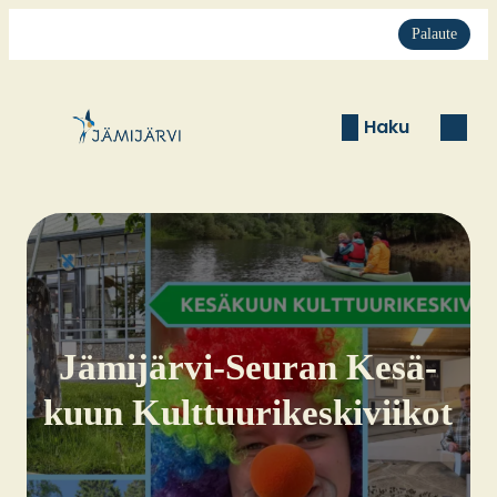
Palaute
Haku
Jämi­jär­vi-Seu­ran Kesä­
kuun Kult­tuu­ri­kes­ki­vii­kot