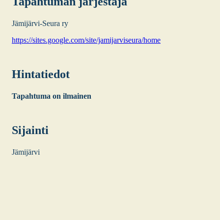
Tapah­tu­man jär­jes­tä­jä
Jämi­jär­vi-Seu­ra ry
https://sites.google.com/site/jamijarviseura/home
Hin­ta­tie­dot
Tapah­tu­ma on ilmai­nen
Sijain­ti
Jämi­jär­vi