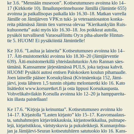
ke 3.6. ”Men­nään museoon”. Koti­seu­tu­museo avoin­na klo 14–
17 (Kirk­ko­tie 10). Ilmai­lun­pe­rin­ne­huo­ne Jämil­lä (Jämin­tie 655)
avoin­na ja pai­kal­li­so­pas pai­kal­la klo 16.30–18. Mat­kan var­rel­la
Jämil­le on Jämi­jär­ven VPK:n tuki- ja vete­raa­nio­sas­ton kon­ka­
rei­ta pitä­mäs­sä Jämin tien var­res­sa ole­vaa ”Kie­ri­kan­ky­län Ruis­
ku­huo­net­ta” auki myös klo 16.30–18. Jos poik­keat autol­la,
pysä­köi tur­val­li­ses­ti Varao­sa­Hint­tu Oy:n piha-alu­eel­­le Hin­tun­
tie 5. HUOM! Ei pysä­köin­tiä Jämin­tiel­le!
Ke 10.6. ”Lau­lua ja lai­nei­ta” Koti­seu­tu­museo avoin­na klo 14–
17. Äiti-muis­­to­­merk­­ki avoin­na klo 18.30–20 (Jämi­jär­ven­tie
639). Äiti-muis­­to­­mer­­kil­­lä yhteis­lau­lu­tuo­kio Arto Ran­nan säes­
tä­mä­nä. Kans­sam­me jär­jes­tä­mäs­sä PULS, joka tar­jo­aa kah­vit.
HUOM! Pysä­köi auto­si enti­sen Palo­kos­ken kou­lun piha­maal­le.
Joen lai­neil­le pää­see Kor­su­ky­läs­sä (Kivi­mäen­ku­ja 152, Jämi­
jär­vi, jos­ta läh­teen 1,5 tun­nin ohjat­tu melon­ta­ret­ki klo 16. Kato
lisä­tie­dot www.korsuretket.fi ja osta lip­pusi Kor­su­kau­pas­ta.
Voh­ve­li­kah­vi­la­kin Kor­sul­la avoin­na klo 12–20 ja hamp­pa­rei­ta­
kin illas­ta pais­tel­laan!
Ke 17.6. ”Kir­jo­ja ja kei­nun­taa”. Koti­seu­tu­museo avoin­na klo
14–17. Kir­jas­tol­la ”Las­ten kir­jas­to” klo 15–17. Kas­vo­maa­laus­
ta, satu­hah­mo­jen kir­ja­vink­kauk­sia, kir­jas­to­seik­kai­lua, pul­ma­pe­
le­jä, kir­ja­ris­tik­koa, väris­tys­ku­via ja puku­leik­ke­jä. Kun­nan­joh­ta­
jan ja Jämi­­jär­­vi-Seu­­ran koti­seu­tu­hii­ren satu­tuo­kio klo 16. Kans­