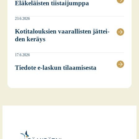
Elä­ke­läis­ten tiis­tai­jump­pa
23.6.2026
Koti­ta­louk­sien vaa­ral­lis­ten jät­tei­
den keräys
17.6.2026
Tie­do­te e‑laskun tilaa­mi­ses­ta