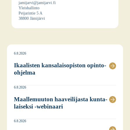
jamijarvi@jamijarvi.fi
Yleis­hal­lin­to
Pei­ja­rin­tie 5 A
38800 Jämi­jär­vi
6.8.2026
Ikaa­lis­ten kan­sa­lais­opis­ton opin­to-
ohjel­ma
6.8.2026
Maal­le­muu­ton haa­vei­li­jas­ta kun­ta­
lai­sek­si ‑webi­naa­ri
6.8.2026