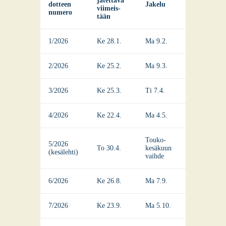
jätet­tä­vä
dot­teen
Jake­lu
vii­meis­
nume­ro
tään
1/2026
Ke 28.1.
Ma 9.2.
2/2026
Ke 25.2.
Ma 9.3.
3/2026
Ke 25.3.
Ti 7.4.
4/2026
Ke 22.4.
Ma 4.5.
Tou­ko-
5/2026
To 30.4.
kesä­kuun
(kesä­leh­ti)
vaih­de
6/2026
Ke 26.8.
Ma 7.9.
7/2026
Ke 23.9.
Ma 5.10.