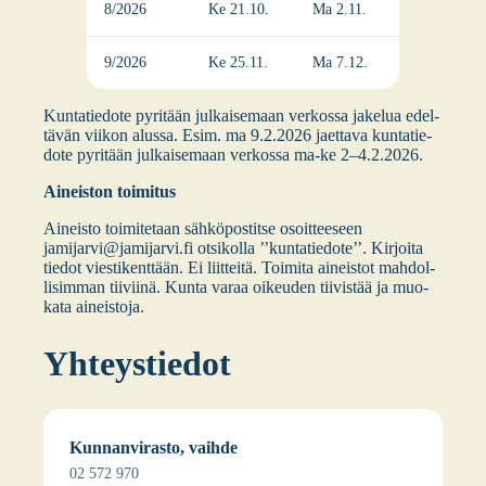
8/2026
Ke 21.10.
Ma 2.11.
9/2026
Ke 25.11.
Ma 7.12.
Kun­ta­tie­do­te pyri­tään jul­kai­se­maan ver­kos­sa jake­lua edel­
tä­vän vii­kon alus­sa. Esim. ma 9.2.2026 jaet­ta­va kun­ta­tie­
do­te pyri­tään jul­kai­se­maan ver­kos­sa ma-ke 2–4.2.2026.
Aineis­ton toi­mi­tus
Aineis­to toi­mi­te­taan säh­kö­pos­tit­se osoit­tee­seen
jamijarvi@jamijarvi.fi otsi­kol­la ’’kun­ta­tie­do­te’’. Kir­joi­ta
tie­dot vies­ti­kent­tään. Ei liit­tei­tä. Toi­mi­ta aineis­tot mah­dol­
li­sim­man tii­vii­nä. Kun­ta varaa oikeu­den tii­vis­tää ja muo­
ka­ta aineis­to­ja.
Yhteys­tie­dot
Kun­nan­vi­ras­to, vaih­de
02 572 970