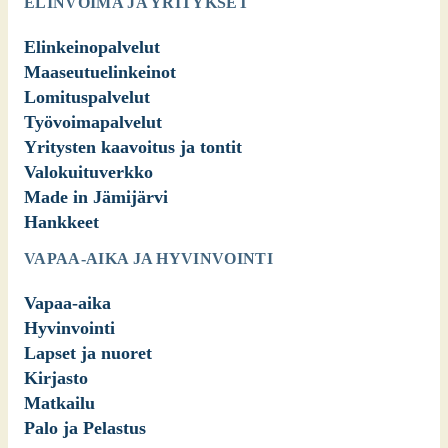
ELINVOIMA JA YRITYKSET
Elinkeinopalvelut
Maaseutuelinkeinot
Lomituspalvelut
Työvoimapalvelut
Yritysten kaavoitus ja tontit
Valokuituverkko
Made in Jämijärvi
Hankkeet
VAPAA-AIKA JA HYVINVOINTI
Vapaa-aika
Hyvinvointi
Lapset ja nuoret
Kirjasto
Matkailu
Palo ja Pelastus