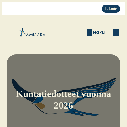
Palaute
Haku
Kun­ta­tie­dot­teet vuon­na
2026