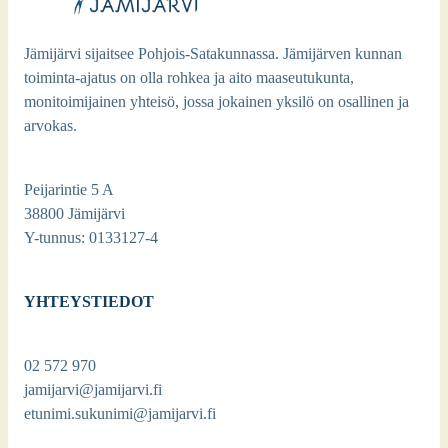
Jämijärvi sijaitsee Pohjois-Satakunnassa. Jämijärven kunnan
toiminta-ajatus on olla rohkea ja aito maaseutukunta,
monitoimijainen yhteisö, jossa jokainen yksilö on osallinen ja
arvokas.
Peijarintie 5 A
38800 Jämijärvi
Y-tunnus: 0133127-4
YHTEYSTIEDOT
02 572 970
jamijarvi@jamijarvi.fi
etunimi.sukunimi@jamijarvi.fi