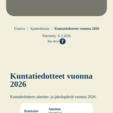
Etusi­vu
Ajankohtaista
Kun­ta­tie­dot­teet vuon­na 2026
Päivitetty:
6.3.2026
Jaa sivu:
Kun­ta­tie­dot­teet vuon­na
2026
Kun­ta­tie­dot­teen aineis­to- ja jake­lu­päi­vät vuon­na 2026.
Aineis­to
Kun­ta­tie­