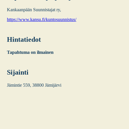
Kan­kaan­pään Suun­nis­ta­jat ry,
https://www.kansu.fi/kuntosuunnistus/
Hin­ta­tie­dot
Tapah­tu­ma on ilmai­nen
Sijain­ti
Jämin­tie 559, 38800 Jämi­jär­vi