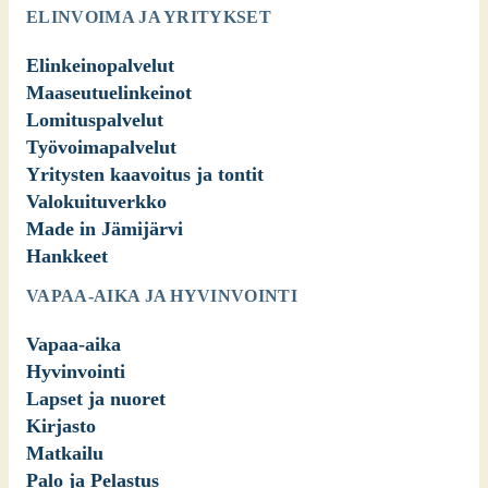
ELINVOIMA JA YRITYKSET
Elinkeinopalvelut
Maaseutuelinkeinot
Lomituspalvelut
Työvoimapalvelut
Yritysten kaavoitus ja tontit
Valokuituverkko
Made in Jämijärvi
Hankkeet
VAPAA-AIKA JA HYVINVOINTI
Vapaa-aika
Hyvinvointi
Lapset ja nuoret
Kirjasto
Matkailu
Palo ja Pelastus