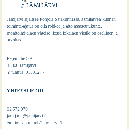
Jämijärvi sijaitsee Pohjois-Satakunnassa. Jämijärven kunnan
toiminta-ajatus on olla rohkea ja aito maaseutukunta,
monitoimijainen yhteisö, jossa jokainen yksilö on osallinen ja
arvokas.
Peijarintie 5 A
38800 Jämijärvi
Y-tunnus: 0133127-4
YHTEYSTIEDOT
02 572 970
jamijarvi@jamijarvi.fi
etunimi.sukunimi@jamijarvi.fi