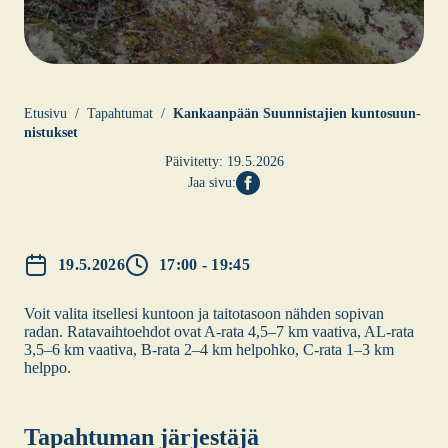
Etusi­vu
Tapahtumat
Kan­kaan­pään Suun­nis­ta­jien kun­to­suun­
nis­tuk­set
Päivitetty:
19.5.2026
Jaa sivu:
19.5.2026
17:00 - 19:45
Voit vali­ta itsel­le­si kun­toon ja tai­to­ta­soon näh­den sopi­van
radan. Rata­vaih­toeh­dot ovat A‑rata 4,5–7 km vaa­ti­va, AL-rata
3,5–6 km vaa­ti­va, B‑rata 2–4 km hel­poh­ko, C‑rata 1–3 km
help­po.
Tapah­tu­man jär­jes­tä­jä