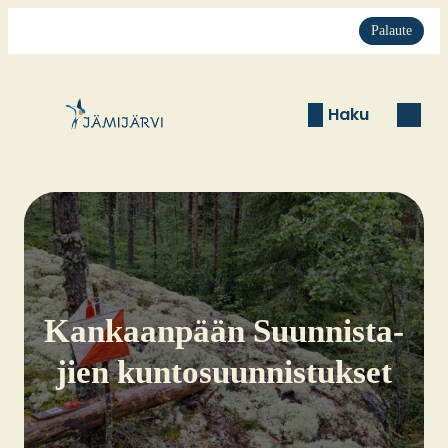
Palaute
Haku
Kan­kaan­pään Suun­nis­ta­
jien kun­to­suun­nis­tuk­set