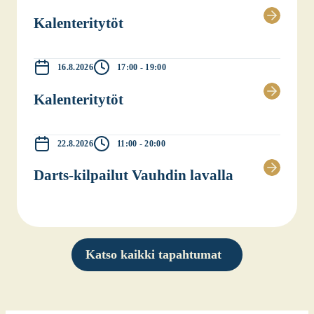
Kalen­te­ri­ty­töt
16.8.2026
17:00 - 19:00
Kalen­te­ri­ty­töt
22.8.2026
11:00 - 20:00
Darts-kil­pai­lut Vauh­din laval­la
Katso kaikki tapahtumat