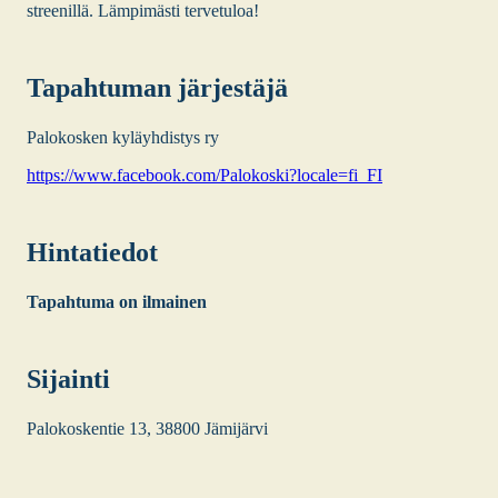
stree­nil­lä. Läm­pi­mäs­ti ter­ve­tu­loa!
Tapah­tu­man jär­jes­tä­jä
Palo­kos­ken kyläyh­dis­tys ry
https://www.facebook.com/Palokoski?locale=fi_FI
Hin­ta­tie­dot
Tapah­tu­ma on ilmai­nen
Sijain­ti
Palo­kos­ken­tie 13, 38800 Jämi­jär­vi