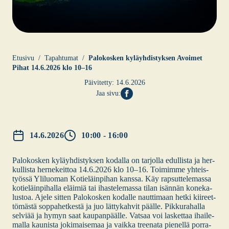
Etusi­vu
Tapahtumat
Palo­kos­ken kyläyh­dis­tyk­sen Avoi­met
Pihat 14.6.2026 klo 10–16
Päivitetty:
14.6.2026
Jaa sivu:
14.6.2026
10:00 - 16:00
Palo­kos­ken kyläyh­dis­tyk­sen kodal­la on tar­jol­la edul­lis­ta ja her­
kul­lis­ta her­ne­keit­toa 14.6.2026 klo 10–16. Toi­mim­me yhteis­
työs­sä Yli­luo­man Kotie­läin­pi­han kans­sa. Käy rap­sut­te­le­mas­sa
kotie­läin­pi­hal­la eläi­miä tai ihas­te­le­mas­sa tilan isän­nän kone­ka­
lus­toa. Aje­le sit­ten Palo­kos­ken kodal­le naut­ti­maan het­ki kii­reet­
tö­mäs­tä sop­pa­het­kes­tä ja juo lät­ty­kah­vit pääl­le. Pik­ku­ra­hal­la
sel­vi­ää ja hymyn saat kau­pan­pääl­le. Vat­saa voi las­ket­taa ihai­le­
mal­la kau­nis­ta joki­mai­se­maa ja vaik­ka tree­na­ta pie­nel­lä por­ra­