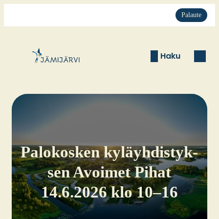
Palaute
Haku
Palo­kos­ken kyläyh­dis­tyk­
sen Avoi­met Pihat
14.6.2026 klo 10–16