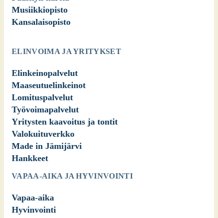
Musiikkiopisto
Kansalaisopisto
ELINVOIMA JA YRITYKSET
Elinkeinopalvelut
Maaseutuelinkeinot
Lomituspalvelut
Työvoimapalvelut
Yritysten kaavoitus ja tontit
Valokuituverkko
Made in Jämijärvi
Hankkeet
VAPAA-AIKA JA HYVINVOINTI
Vapaa-aika
Hyvinvointi