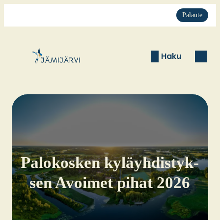
Palaute
Haku
Palo­kos­ken kyläyh­dis­tyk­
sen Avoi­met pihat 2026