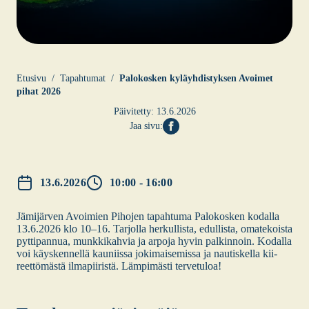
Etusi­vu
Tapahtumat
Palo­kos­ken kyläyh­dis­tyk­sen Avoi­met
pihat 2026
Päivitetty:
13.6.2026
Jaa sivu:
13.6.2026
10:00 - 16:00
Jämi­jär­ven Avoi­mien Piho­jen tapah­tu­ma Palo­kos­ken kodal­la
13.6.2026 klo 10–16. Tar­jol­la her­kul­lis­ta, edul­lis­ta, oma­te­kois­ta
pyt­ti­pan­nua, munk­ki­kah­via ja arpo­ja hyvin pal­kin­noin. Kodal­la
voi käys­ken­nel­lä kau­niis­sa joki­mai­se­mis­sa ja nau­tis­kel­la kii­
reet­tö­mäs­tä ilma­pii­ris­tä. Läm­pi­mäs­ti ter­ve­tu­loa!