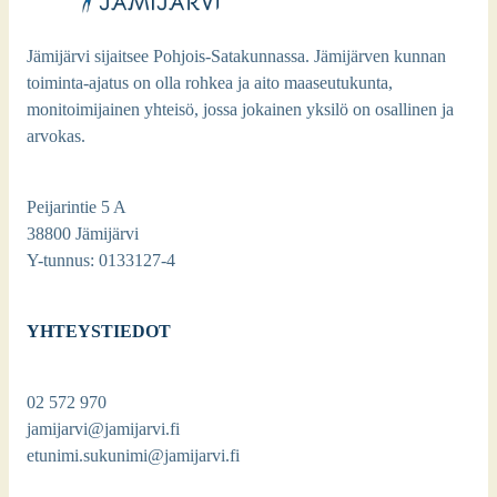
Jämijärvi sijaitsee Pohjois-Satakunnassa. Jämijärven kunnan
toiminta-ajatus on olla rohkea ja aito maaseutukunta,
monitoimijainen yhteisö, jossa jokainen yksilö on osallinen ja
arvokas.
Peijarintie 5 A
38800 Jämijärvi
Y-tunnus: 0133127-4
YHTEYSTIEDOT
02 572 970
jamijarvi@jamijarvi.fi
etunimi.sukunimi@jamijarvi.fi