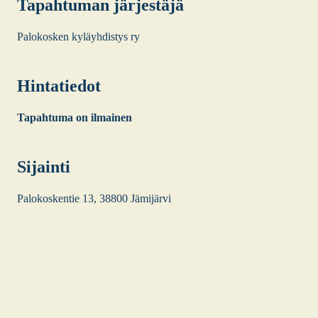
Tapah­tu­man jär­jes­tä­jä
Palo­kos­ken kyläyh­dis­tys ry
Hin­ta­tie­dot
Tapah­tu­ma on ilmai­nen
Sijain­ti
Palo­kos­ken­tie 13, 38800 Jämi­jär­vi