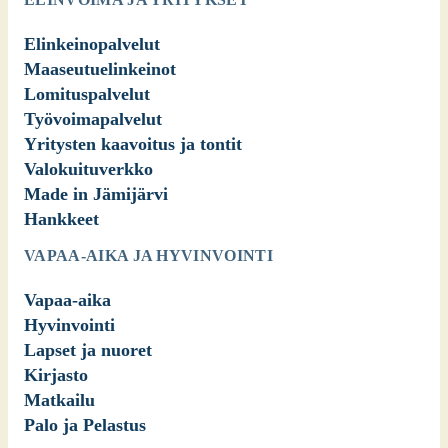
Elinkeinopalvelut
Maaseutuelinkeinot
Lomituspalvelut
Työvoimapalvelut
Yritysten kaavoitus ja tontit
Valokuituverkko
Made in Jämijärvi
Hankkeet
VAPAA-AIKA JA HYVINVOINTI
Vapaa-aika
Hyvinvointi
Lapset ja nuoret
Kirjasto
Matkailu
Palo ja Pelastus