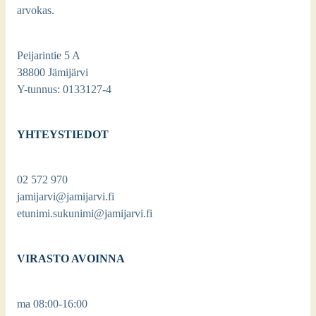
arvokas.
Peijarintie 5 A
38800 Jämijärvi
Y-tunnus: 0133127-4
YHTEYSTIEDOT
02 572 970
jamijarvi@jamijarvi.fi
etunimi.sukunimi@jamijarvi.fi
VIRASTO AVOINNA
ma 08:00-16:00