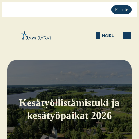
Palaute
Haku
Kesä­työl­lis­tä­mis­tu­ki ja
kesä­työ­pai­kat 2026