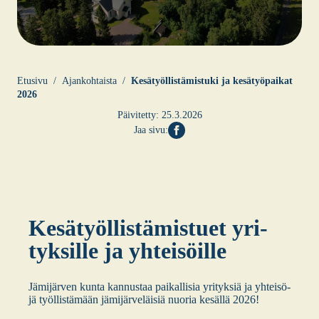
Etusi­vu
Ajankohtaista
Kesä­työl­lis­tä­mis­tu­ki ja kesä­työ­pai­kat
2026
Päivitetty:
25.3.2026
Jaa sivu:
Kesä­työl­lis­tä­mis­tuet yri­
tyk­sil­le ja yhtei­söil­le
Jämi­jär­ven kun­ta kan­nus­taa pai­kal­li­sia yri­tyk­siä ja yhtei­sö­
jä työl­lis­tä­mään jämi­jär­ve­läi­siä nuo­ria kesäl­lä 2026!