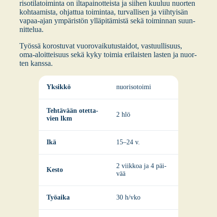
ri­so­ti­la­toi­min­ta on ilta­pai­not­teis­ta ja sii­hen kuu­luu nuor­ten
koh­taa­mis­ta, ohjat­tua toi­min­taa, tur­val­li­sen ja viih­tyi­sän
vapaa-ajan ympä­ris­tön yllä­pi­tä­mis­tä sekä toi­min­nan suun­
nit­te­lua.
Työs­sä koros­tu­vat vuo­ro­vai­ku­tus­tai­dot, vas­tuul­li­suus,
oma-aloit­tei­suus sekä kyky toi­mia eri­lais­ten las­ten ja nuor­
ten kans­sa.
Yksik­kö
nuo­ri­so­toi­mi
Teh­tä­vään otet­ta­
2 hlö
vien lkm
Ikä
15–24 v.
2 viik­koa ja 4 päi­
Kes­to
vää
Työ­ai­ka
30 h/vko