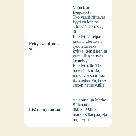
Vähin­tään
B‑ajokortti
Työ vaa­tii riit­tä­vää
fyy­sis­tä kun­toa
sekä sään­kes­tä­vyyt­
tä.
Edel­lyt­tää rei­pas­ta
ja oma-aloit­teis­ta
Eri­tyis­vaa­ti­muk­
työ­otet­ta sekä
set
kykyä itse­näi­seen ja
vas­tuul­li­seen työs­
ken­te­lyyn.
Edel­ly­te­tään Tie­
tur­va 1 ‑kort­tia,
jon­ka voi suo­rit­taa
ilmai­sek­si Väy­lä­vi­
ras­ton net­ti­si­vuil­la.
suun­nit­te­li­ja Mar­ko
Sil­lan­pää
Lisä­tie­to­ja antaa
050 322 9008
marko.sillanpaa@ja
mijarvi.fi