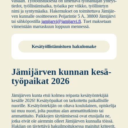
vas­taan. Työ­to­dis­tuk­ses­ta on ilmet­tä­vä työ­nan­ta­jan yhteys­
tie­dot, työl­lis­tä­mi­sai­ka, työ­ai­ka per viik­ko, työl­lis­te­tyn
nimi ja syn­ty­mä­ai­ka. Hake­muk­set on toi­mi­tet­ta­va Jämi­jär­
ven kun­nal­le osoit­tee­seen Pei­ja­rin­tie 5 A, 38800 Jämi­jär­vi
tai säh­kö­pos­til­la
jamijarvi@jamijarvi.fi
. Tuet mak­se­taan
vii­meis­tään mar­ras­kuun lop­puun men­nes­sä.
Kesä­työl­lis­tä­mis­tuen haku­lo­ma­ke
Jämi­jär­ven kun­nan kesä­
työ­pai­kat 2026
Jämi­jär­ven kun­ta etsii kol­mea rei­pas­ta kesä­työn­te­ki­jää
kesäl­le 2026! Kesä­työ­pai­kat on tar­koi­tet­tu pai­kal­li­sil­le
nuo­ril­le. Kesä­työn­te­ki­jän on olta­va kou­lu­lai­nen, opis­ke­li­ja
tai muu nuo­ri, jol­ta puut­tuu alan ammat­ti­tut­kin­to tai
ammat­ti­tai­to. Paik­ko­jen täyt­tä­mi­ses­sä ovat etusi­jal­la ne,
jot­ka eivät ole aiem­min olleet Jämi­jär­ven kun­nal­la töis­sä.
Haki­jan on täy­tet­tä­vä hakuil­moi­tuk­ses­sa mai­ni­tut kri­tee­rit.