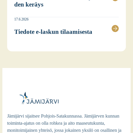
den keräys
17.6.2026
Tie­do­te e‑laskun tilaa­mi­ses­ta
Jämijärvi sijaitsee Pohjois-Satakunnassa. Jämijärven kunnan
toiminta-ajatus on olla rohkea ja aito maaseutukunta,
monitoimijainen yhteisö, jossa jokainen yksilö on osallinen ja