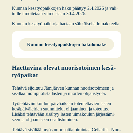
Kun­nan kesä­työ­paik­ko­jen haku päät­tyy 2.4.2026 ja vali­
tuil­le ilmoi­te­taan vii­meis­tään 30.4.2026.
Kun­nan kesä­työ­paik­ko­ja hae­taan säh­köi­sel­lä lomak­keel­la.
Kun­nan kesä­työ­paik­ko­jen haku­lo­ma­ke
Haet­ta­vi­na ole­vat nuo­ri­so­toi­men kesä­
työ­pai­kat
Teh­tä­vä sijoit­tuu Jämi­jär­ven kun­nan nuo­ri­so­toi­meen ja
sisäl­tää moni­puo­lis­ta las­ten ja nuor­ten ohjaus­työ­tä.
Työ­teh­tä­viin kuu­luu päi­vä­ai­kaan toteu­tet­ta­vien las­ten
kesä­päi­vä­lei­rien suun­nit­te­lu, ohjaa­mi­nen ja toteu­tus.
Lisäk­si teh­tä­vään sisäl­tyy las­ten uima­kou­lun jär­jes­tä­mi­
seen ja ohjaa­mi­seen osal­lis­tu­mi­nen.
Teh­tä­vä sisäl­tää myös nuo­ri­so­ti­la­toi­min­taa Cel­la­ril­la. Nuo­