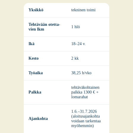
Yksik­kö
tek­ni­nen toi­mi
Teh­tä­vään otet­ta­
1 hlö
vien lkm
Ikä
18–24 v.
Kes­to
2 kk
Työ­ai­ka
38,25 h/vko
teh­tä­vä­koh­tai­nen
Palk­ka
palk­ka 1300 € +
loma­ra­hat
1.6.–31.7.2026
(aloi­tusa­jan­koh­ta
Ajan­koh­ta
voi­daan tar­ken­taa
myö­hem­min)