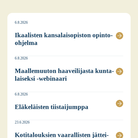
6.8.2026
Ikaa­lis­ten kan­sa­lais­opis­ton opin­to-
ohjel­ma
6.8.2026
Maal­le­muu­ton haa­vei­li­jas­ta kun­ta­
lai­sek­si ‑webi­naa­ri
6.8.2026
Elä­ke­läis­ten tiis­tai­jump­pa
23.6.2026
Koti­ta­louk­sien vaa­ral­lis­ten jät­tei­