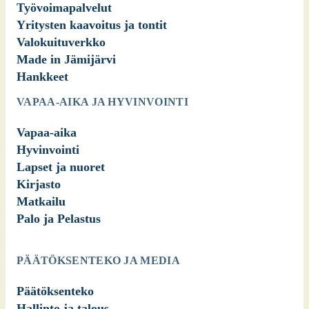
Työvoimapalvelut
Yritysten kaavoitus ja tontit
Valokuituverkko
Made in Jämijärvi
Hankkeet
VAPAA-AIKA JA HYVINVOINTI
Vapaa-aika
Hyvinvointi
Lapset ja nuoret
Kirjasto
Matkailu
Palo ja Pelastus
PÄÄTÖKSENTEKO JA MEDIA
Päätöksenteko
Hallinto ja talous