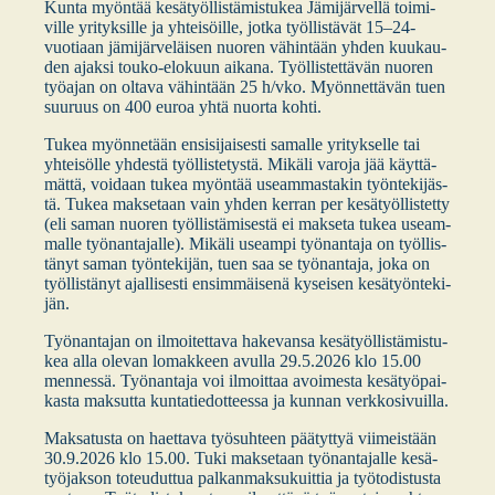
Kun­ta myön­tää kesä­työl­lis­tä­mis­tu­kea Jämi­jär­vel­lä toi­mi­
vil­le yri­tyk­sil­le ja yhtei­söil­le, jot­ka työl­lis­tä­vät 15–24-
vuotiaan jämi­jär­ve­läi­sen nuo­ren vähin­tään yhden kuu­kau­
den ajak­si tou­ko-elo­kuun aika­na. Työl­lis­tet­tä­vän nuo­ren
työ­ajan on olta­va vähin­tään 25 h/vko. Myön­net­tä­vän tuen
suu­ruus on 400 euroa yhtä nuor­ta koh­ti.
Tukea myön­ne­tään ensi­si­jai­ses­ti samal­le yri­tyk­sel­le tai
yhtei­söl­le yhdes­tä työl­lis­te­tys­tä. Mikä­li varo­ja jää käyt­tä­
mät­tä, voi­daan tukea myön­tää useam­mas­ta­kin työn­te­ki­jäs­
tä. Tukea mak­se­taan vain yhden ker­ran per kesä­työl­lis­tet­ty
(eli saman nuo­ren työl­lis­tä­mi­ses­tä ei mak­se­ta tukea useam­
mal­le työ­nan­ta­jal­le). Mikä­li useam­pi työ­nan­ta­ja on työl­lis­
tä­nyt saman työn­te­ki­jän, tuen saa se työ­nan­ta­ja, joka on
työl­lis­tä­nyt ajal­li­ses­ti ensim­mäi­se­nä kysei­sen kesä­työn­te­ki­
jän.
Työ­nan­ta­jan on ilmoi­tet­ta­va hake­van­sa kesä­työl­lis­tä­mis­tu­
kea alla ole­van lomak­keen avul­la 29.5.2026 klo 15.00
men­nes­sä. Työ­nan­ta­ja voi ilmoit­taa avoi­mes­ta kesä­työ­pai­
kas­ta mak­sut­ta kun­ta­tie­dot­tees­sa ja kun­nan verk­ko­si­vuil­la.
Mak­sa­tus­ta on haet­ta­va työ­suh­teen pää­tyt­tyä vii­meis­tään
30.9.2026 klo 15.00. Tuki mak­se­taan työ­nan­ta­jal­le kesä­
työ­jak­son toteu­dut­tua pal­kan­mak­su­kuit­tia ja työ­to­dis­tus­ta