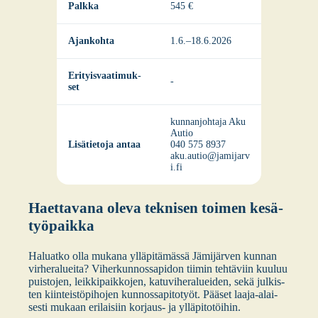
Palk­ka
545 €
Ajan­koh­ta
1.6.–18.6.2026
Eri­tyis­vaa­ti­muk­
-
set
kun­nan­joh­ta­ja Aku
Autio
Lisä­tie­to­ja antaa
040 575 8937
aku.autio@jamijarv
i.fi
Haet­ta­va­na ole­va tek­ni­sen toi­men kesä­
työ­paik­ka
Haluat­ko olla muka­na yllä­pi­tä­mäs­sä Jämi­jär­ven kun­nan
vir­he­ra­luei­ta? Viher­kun­nos­sa­pi­don tii­min teh­tä­viin kuu­luu
puis­to­jen, leik­ki­paik­ko­jen, katu­vi­he­ra­luei­den, sekä jul­kis­
ten kiin­teis­tö­pi­ho­jen kun­nos­sa­pi­to­työt. Pää­set laa­ja-alai­
ses­ti mukaan eri­lai­siin kor­jaus- ja yllä­pi­to­töi­hin.