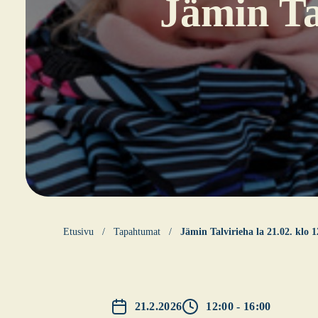
Jämin Tal
Etusi­vu
Tapahtumat
Jämin Tal­vi­rie­ha la 21.02. klo 
21.2.2026
12:00 - 16:00