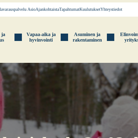
la­va­raus­pal­ve­lu Asio
Ajan­koh­tais­ta
Tapah­tu­mat
Kuu­lu­tuk­set
Yhteys­tie­dot
s ja
Vapaa-aika ja
Asu­mi­nen ja
Elin­voi­
tus
hyvin­voin­ti
raken­ta­mi­nen
yri­tyk­