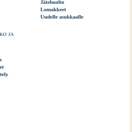
Jätehuolto
Lomakkeet
Uudelle asukkaalle
KO JA
s
et
tely