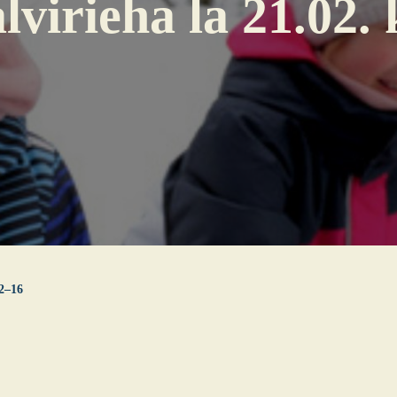
­vi­rie­ha la 21.02.
12–16