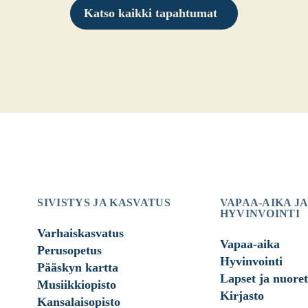
Katso kaikki tapahtumat
SIVISTYS JA KASVATUS
VAPAA-AIKA JA
HYVINVOINTI
Varhaiskasvatus
Vapaa-aika
Perusopetus
Hyvinvointi
Pääskyn kartta
Lapset ja nuoret
Musiikkiopisto
Kirjasto
Kansalaisopisto