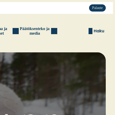
Palaute
ma ja
Pää­tök­sen­te­ko ja
Haku
set
media