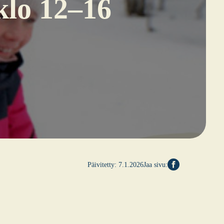
 klo 12–16
Päivitetty:
7.1.2026
Jaa sivu: