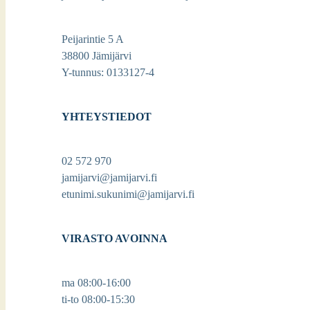
Peijarintie 5 A
38800 Jämijärvi
Y-tunnus: 0133127-4
YHTEYSTIEDOT
02 572 970
jamijarvi@jamijarvi.fi
etunimi.sukunimi@jamijarvi.fi
VIRASTO AVOINNA
ma 08:00-16:00
ti-to 08:00-15:30