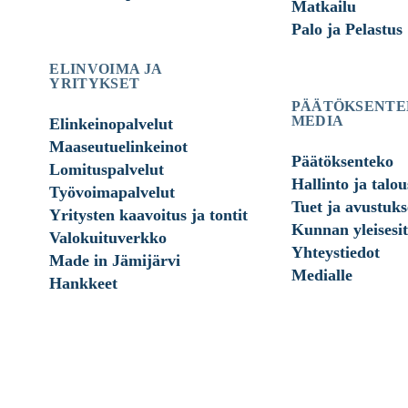
Matkailu
Palo ja Pelastus
ELINVOIMA JA
YRITYKSET
PÄÄTÖKSENTE
MEDIA
Elinkeinopalvelut
Maaseutuelinkeinot
Päätöksenteko
Lomituspalvelut
Hallinto ja talou
Työvoimapalvelut
Tuet ja avustuks
Yritysten kaavoitus ja tontit
Kunnan yleisesit
Valokuituverkko
Yhteystiedot
Made in Jämijärvi
Medialle
Hankkeet