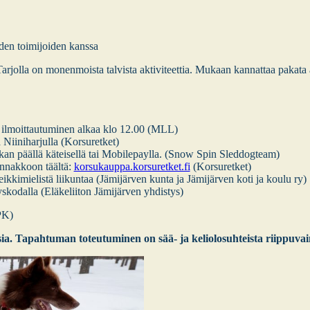
den toi­mi­joi­den kans­sa
ar­jol­la on monen­mois­ta tal­vis­ta akti­vi­teet­tia. Mukaan kan­nat­taa paka­ta a
e, ilmoit­tau­tu­mi­nen alkaa klo 12.00 (MLL)
i­ni­har­jul­la (Kor­su­ret­ket)
­kan pääl­lä kätei­sel­lä tai Mobi­le­payl­la. (Snow Spin Sled­dog­team)
ennak­koon tääl­tä:
korsukauppa.korsuretket.fi
(Kor­su­ret­ket)
ki­mie­lis­tä lii­kun­taa (Jämi­jär­ven kun­ta ja Jämi­jär­ven koti ja kou­lu ry)
o­dal­la (Elä­ke­lii­ton Jämi­jär­ven yhdis­tys)
VPK)
. Tapah­tu­man toteu­tu­mi­nen on sää- ja kelio­lo­suh­teis­ta riip­pu­vai