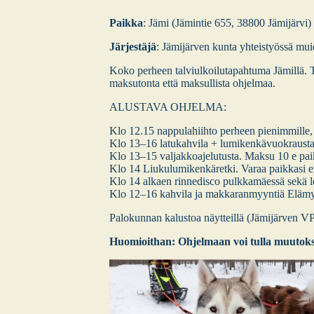
Paik­ka
: Jämi (Jämin­tie 655, 38800 Jämi­jär­vi)
Jär­jes­tä­jä
: Jämi­jär­ven kun­ta yhteis­työs­sä mui­
Koko per­heen tal­viul­koi­lu­ta­pah­tu­ma Jämil­lä. T
mak­su­ton­ta että mak­sul­lis­ta ohjel­maa.
ALUSTAVA OHJELMA:
Klo 12.15 nap­pu­la­hiih­to per­heen pie­nim­mil­l
Klo 13–16 latu­kah­vi­la + lumi­ken­kä­vuo­kraus­ta Ni
Klo 13–15 val­jak­koa­je­lu­tus­ta. Mak­su 10 e pai
Klo 14 Liu­ku­lu­mi­ken­kä­ret­ki. Varaa paik­ka­si 
Klo 14 alkaen rin­ne­disco pulk­ka­mäes­sä sekä leik­
Klo 12–16 kah­vi­la ja mak­ka­ran­myyn­tiä Elä­mys­k
Palo­kun­nan kalus­toa näyt­teil­lä (Jämi­jär­ven 
Huo­mioit­han: Ohjel­maan voi tul­la muu­tok­sia