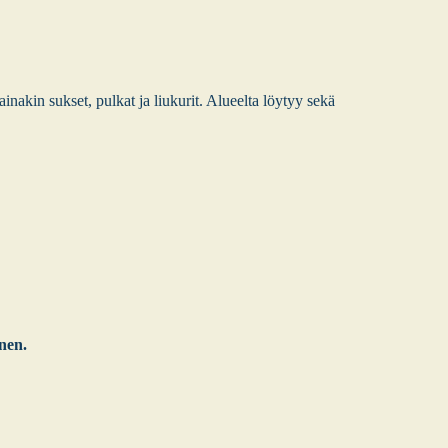
ina­kin suk­set, pul­kat ja liu­ku­rit. Alu­eel­ta löy­tyy sekä
­nen.