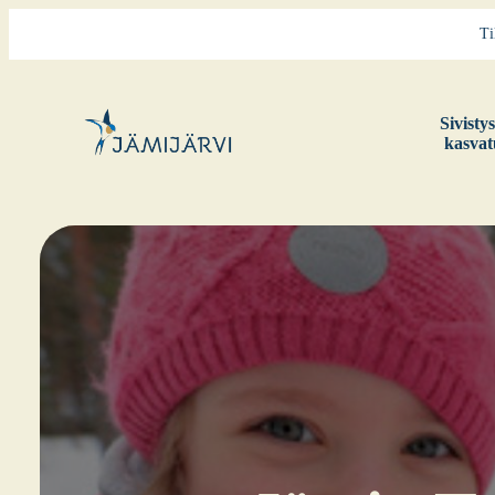
Ti
Sivis­ty
kas­va­