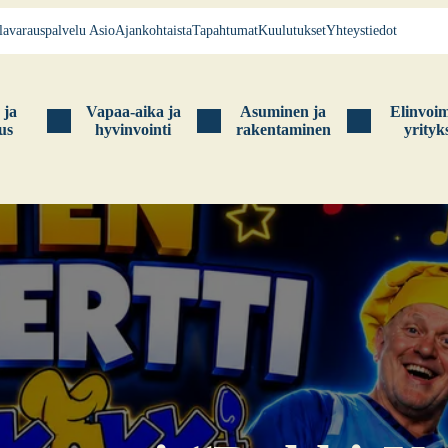
la­va­raus­pal­ve­lu Asio
Ajan­koh­tais­ta
Tapah­tu­mat
Kuu­lu­tuk­set
Yhteys­tie­dot
s ja
Vapaa-aika ja
Asu­mi­nen ja
Elin­voi­
tus
hyvin­voin­ti
raken­ta­mi­nen
yri­tyk­