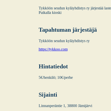
Tyk­köön seu­dun kyläyh­dis­tys ry jär­jes­tää las­t
Pai­kal­la kios­ki
Tapah­tu­man jär­jes­tä­jä
Tyk­köön seu­dun kyläyh­dis­tys ry
https://tykkoo.com
Hin­ta­tie­dot
5€/henkilö; 10€/perhe
Sijain­ti
Lin­nan­pe­rän­tie 1, 38800 Jämi­jär­vi