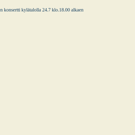
en kon­sert­ti kylä­ta­lol­la 24.7 klo.18.00 alkaen