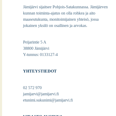
Jämijärvi sijaitsee Pohjois-Satakunnassa. Jämijärven
kunnan toiminta-ajatus on olla rohkea ja aito
maaseutukunta, monitoimijainen yhteisö, jossa
jokainen yksilö on osallinen ja arvokas.
Peijarintie 5 A
38800 Jämijärvi
Y-tunnus: 0133127-4
YHTEYSTIEDOT
02 572 970
jamijarvi@jamijarvi.fi
etunimi.sukunimi@jamijarvi.fi