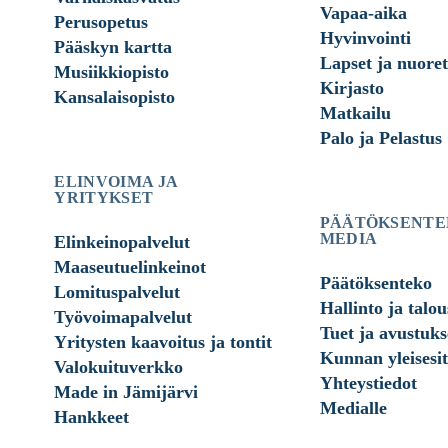
Vapaa-aika
Perusopetus
Hyvinvointi
Pääskyn kartta
Lapset ja nuoret
Musiikkiopisto
Kirjasto
Kansalaisopisto
Matkailu
Palo ja Pelastus
ELINVOIMA JA
YRITYKSET
PÄÄTÖKSENTE
MEDIA
Elinkeinopalvelut
Maaseutuelinkeinot
Päätöksenteko
Lomituspalvelut
Hallinto ja talou
Työvoimapalvelut
Tuet ja avustuks
Yritysten kaavoitus ja tontit
Kunnan yleisesit
Valokuituverkko
Yhteystiedot
Made in Jämijärvi
Medialle
Hankkeet