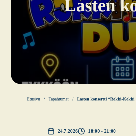
Las­ten ko
Etusi­vu
Tapahtumat
Las­ten kon­sert­ti “Rok­ki-Kok­k
24.7.2026
18:00 - 21:00