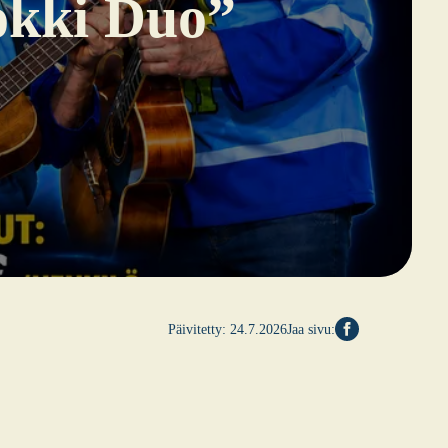
Kok­ki Duo”
Päivitetty:
24.7.2026
Jaa sivu: