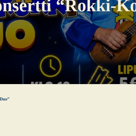
n­sert­ti “Rok­ki-
i Duo”