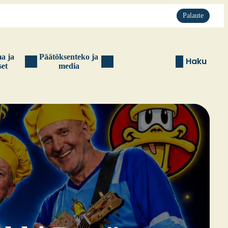
Palaute
ma ja
Pää­tök­sen­te­ko ja
Haku
set
media