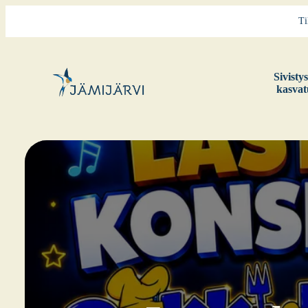
Ti
Sivis­ty
kas­va­